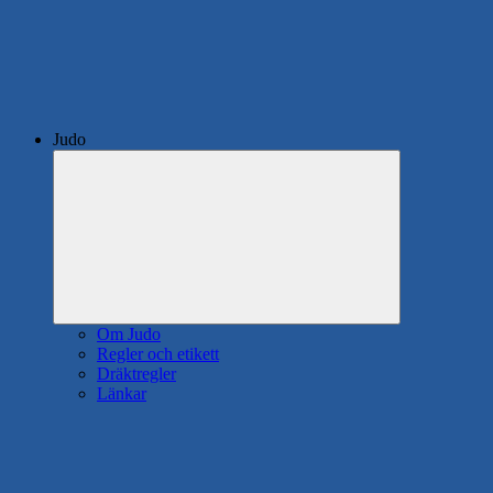
Judo
Expandera
undermeny
Om Judo
Regler och etikett
Dräktregler
Länkar