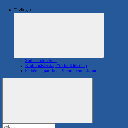
Tävlingar
Expandera
undermeny
Södra Judo Open
Klubbmästerskap/Södra Kids Cup
Så här skapar du ett Smoothcomp-konto
Search
Sök