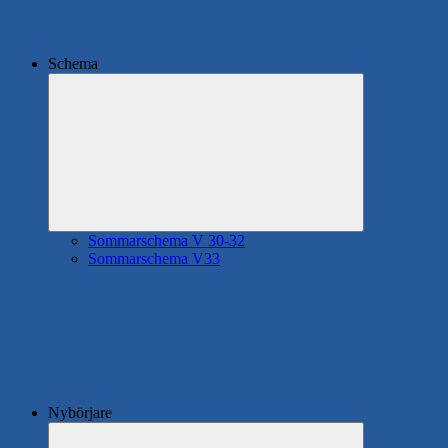
Schema
Expandera
undermeny
Sommarschema V 30-32
Sommarschema V33
Nybörjare
Expandera
undermeny