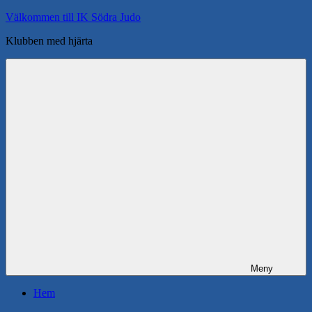
Hoppa
Välkommen till IK Södra Judo
till
Klubben med hjärta
innehåll
Meny
Hem