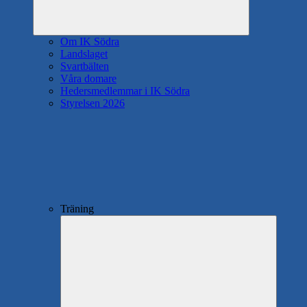
Om IK Södra
Landslaget
Svartbälten
Våra domare
Hedersmedlemmar i IK Södra
Styrelsen 2026
Träning
Expande
underme