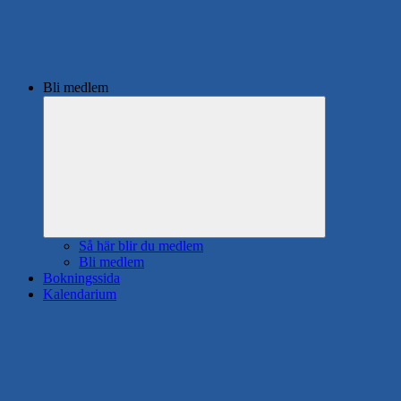
Bli medlem
Expandera
undermeny
Så här blir du medlem
Bli medlem
Bokningssida
Kalendarium