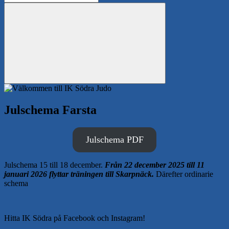
efter:
Sök
Julschema Farsta
Julschema PDF
Julschema 15 till 18 december.
Från 22 december 2025 till 11
januari 2026 flyttar träningen till Skarpnäck.
Därefter ordinarie
schema
Hitta IK Södra på Facebook och Instagram!