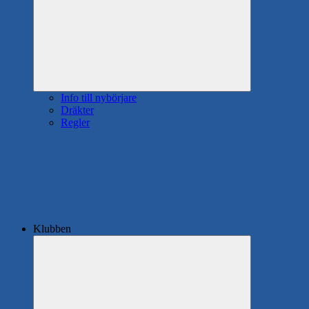
Info till nybörjare
Dräkter
Regler
Klubben
Expandera
undermeny