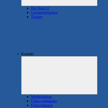
Här finns vi
Gruppindelningar
Tränare
Kontakt
Expande
underme
Medlemsskap
Fråga webmaster
Fråga tränaren