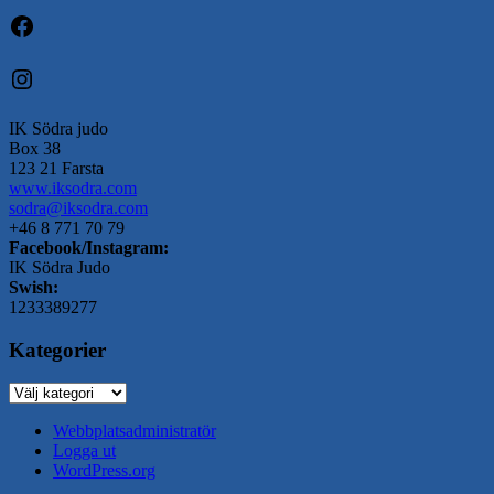
Facebook
Instagram
IK Södra judo
Box 38
123 21 Farsta
www.iksodra.com
sodra@iksodra.com
+46 8 771 70 79
Facebook/Instagram:
IK Södra Judo
Swish:
1233389277
Kategorier
Kategorier
Webbplatsadministratör
Logga ut
WordPress.org