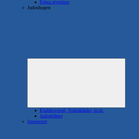
Fråga styrelsen
Judoshopen
Expande
underme
Klubboverall, Södrakläder, m.m.
Judodräkter
Sponsorer