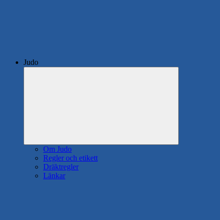
Judo
Expandera
undermeny
Om Judo
Regler och etikett
Dräktregler
Länkar