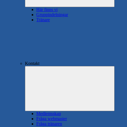
Här finns vi
Gruppindelningar
Tränare
Kontakt
Expande
underme
Medlemsskap
Fråga webmaster
Fråga tränaren