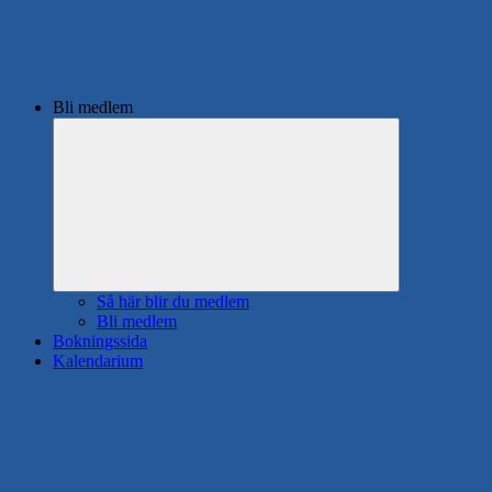
Bli medlem
Expandera
undermeny
Så här blir du medlem
Bli medlem
Bokningssida
Kalendarium