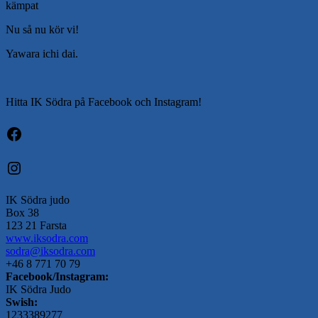
kämpat
Nu så nu kör vi!
Yawara ichi dai.
Hitta IK Södra på Facebook och Instagram!
Facebook
Instagram
IK Södra judo
Box 38
123 21 Farsta
www.iksodra.com
sodra@iksodra.com
+46 8 771 70 79
Facebook/Instagram:
IK Södra Judo
Swish:
1233389277