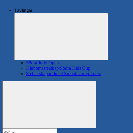
Tävlingar
Expandera
undermeny
Södra Judo Open
Klubbmästerskap/Södra Kids Cup
Så här skapar du ett Smoothcomp-konto
Search
Sök