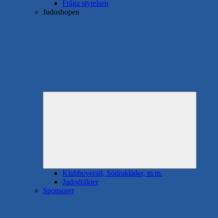
Fråga styrelsen
Judoshopen
Expande
underme
Klubboverall, Södrakläder, m.m.
Judodräkter
Sponsorer