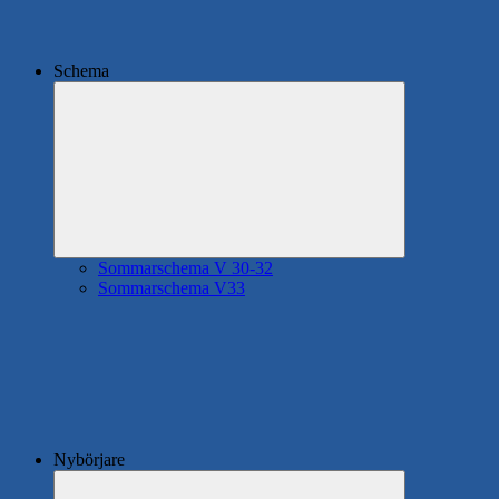
Schema
Expandera
undermeny
Sommarschema V 30-32
Sommarschema V33
Nybörjare
Expandera
undermeny