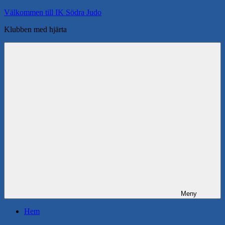
Hoppa
Välkommen till IK Södra Judo
till
Klubben med hjärta
innehåll
Meny
Hem