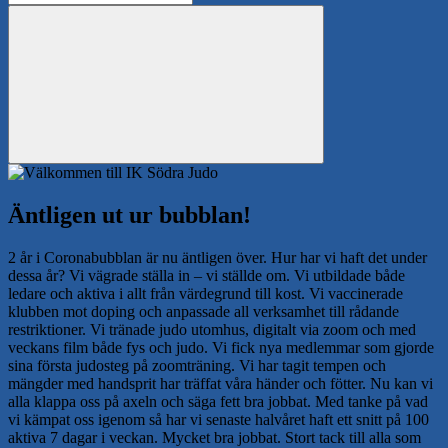
efter:
Sök
Äntligen ut ur bubblan!
2 år i Coronabubblan är nu äntligen över. Hur har vi haft det under
dessa år? Vi vägrade ställa in – vi ställde om. Vi utbildade både
ledare och aktiva i allt från värdegrund till kost. Vi vaccinerade
klubben mot doping och anpassade all verksamhet till rådande
restriktioner. Vi tränade judo utomhus, digitalt via zoom och med
veckans film både fys och judo. Vi fick nya medlemmar som gjorde
sina första judosteg på zoomträning. Vi har tagit tempen och
mängder med handsprit har träffat våra händer och fötter. Nu kan vi
alla klappa oss på axeln och säga fett bra jobbat. Med tanke på vad
vi kämpat oss igenom så har vi senaste halvåret haft ett snitt på 100
aktiva 7 dagar i veckan. Mycket bra jobbat. Stort tack till alla som