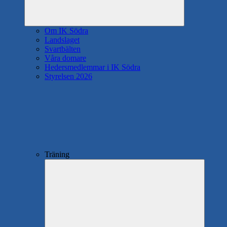
Om IK Södra
Landslaget
Svartbälten
Våra domare
Hedersmedlemmar i IK Södra
Styrelsen 2026
Träning
Expande
underme