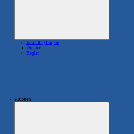
Info till nybörjare
Dräkter
Regler
Klubben
Expandera
undermeny