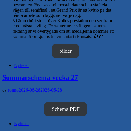
besegra en förstaseedad motståndare och ta sig hela
vägen till semifinal i ett Grand Prix är ett kvitto på det
hårda arbete som läggs ner varje dag.
Vi är oerhört stolta över Kalles prestation och ser fram
emot nästa tävling. Fortsätter utvecklingen i samma
riktning är vi övertygade om att medaljerna kommer att
komma. Stort grattis till en fantastisk insats! 🥋👏
bilder
Nyheter
Sommarschema vecka 27
av
ronno
2026-06-28
2026-06-28
Schema PDF
Nyheter