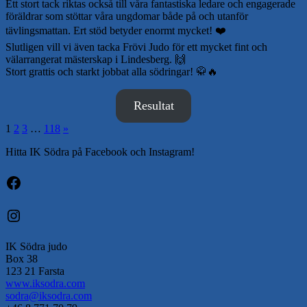
Ett stort tack riktas också till våra fantastiska ledare och engagerade
föräldrar som stöttar våra ungdomar både på och utanför
tävlingsmattan. Ert stöd betyder enormt mycket! ❤️
Slutligen vill vi även tacka Frövi Judo för ett mycket fint och
välarrangerat mästerskap i Lindesberg. 🙌
Stort grattis och starkt jobbat alla södringar! 🥋🔥
Resultat
Sidnumrering
Nästa
1
2
3
…
118
»
inlägg
för
Hitta IK Södra på Facebook och Instagram!
inlägg
Facebook
Instagram
IK Södra judo
Box 38
123 21 Farsta
www.iksodra.com
sodra@iksodra.com