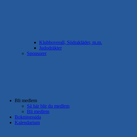
Klubboverall, Södrakläder, m.m.
Judodräkter
Sponsorer
Bli medlem
Så här blir du medlem
Bli medlem
Bokningssida
Kalendarium