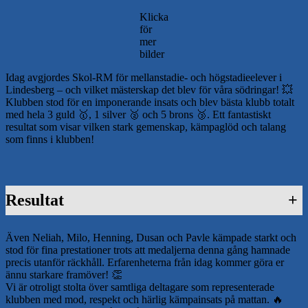
Klicka
för
mer
bilder
Idag avgjordes Skol-RM för mellanstadie- och högstadieelever i
Lindesberg – och vilket mästerskap det blev för våra södringar! 💥
Klubben stod för en imponerande insats och blev bästa klubb totalt
med hela 3 guld 🥇, 1 silver 🥈 och 5 brons 🥉. Ett fantastiskt
resultat som visar vilken stark gemenskap, kämpaglöd och talang
som finns i klubben!
Resultat
+
Även Neliah, Milo, Henning, Dusan och Pavle kämpade starkt och
stod för fina prestationer trots att medaljerna denna gång hamnade
precis utanför räckhåll. Erfarenheterna från idag kommer göra er
ännu starkare framöver! 👏
Vi är otroligt stolta över samtliga deltagare som representerade
klubben med mod, respekt och härlig kämpainsats på mattan. 🔥