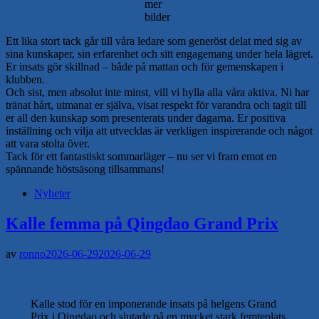
mer
bilder
Ett lika stort tack går till våra ledare som generöst delat med sig av
sina kunskaper, sin erfarenhet och sitt engagemang under hela lägret.
Er insats gör skillnad – både på mattan och för gemenskapen i
klubben.
Och sist, men absolut inte minst, vill vi hylla alla våra aktiva. Ni har
tränat hårt, utmanat er själva, visat respekt för varandra och tagit till
er all den kunskap som presenterats under dagarna. Er positiva
inställning och vilja att utvecklas är verkligen inspirerande och något
att vara stolta över.
Tack för ett fantastiskt sommarläger – nu ser vi fram emot en
spännande höstsäsong tillsammans!
Nyheter
Kalle femma på Qingdao Grand Prix
av
ronno
2026-06-29
2026-06-29
Kalle stod för en imponerande insats på helgens Grand
Prix i Qingdao och slutade på en mycket stark femteplats