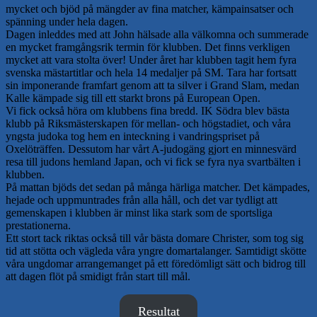
mycket och bjöd på mängder av fina matcher, kämpainsatser och
spänning under hela dagen.
Dagen inleddes med att John hälsade alla välkomna och summerade
en mycket framgångsrik termin för klubben. Det finns verkligen
mycket att vara stolta över! Under året har klubben tagit hem fyra
svenska mästartitlar och hela 14 medaljer på SM. Tara har fortsatt
sin imponerande framfart genom att ta silver i Grand Slam, medan
Kalle kämpade sig till ett starkt brons på European Open.
Vi fick också höra om klubbens fina bredd. IK Södra blev bästa
klubb på Riksmästerskapen för mellan- och högstadiet, och våra
yngsta judoka tog hem en inteckning i vandringspriset på
Oxelöträffen. Dessutom har vårt A-judogäng gjort en minnesvärd
resa till judons hemland Japan, och vi fick se fyra nya svartbälten i
klubben.
På mattan bjöds det sedan på många härliga matcher. Det kämpades,
hejade och uppmuntrades från alla håll, och det var tydligt att
gemenskapen i klubben är minst lika stark som de sportsliga
prestationerna.
Ett stort tack riktas också till vår bästa domare Christer, som tog sig
tid att stötta och vägleda våra yngre domartalanger. Samtidigt skötte
våra ungdomar arrangemanget på ett föredömligt sätt och bidrog till
att dagen flöt på smidigt från start till mål.
Resultat