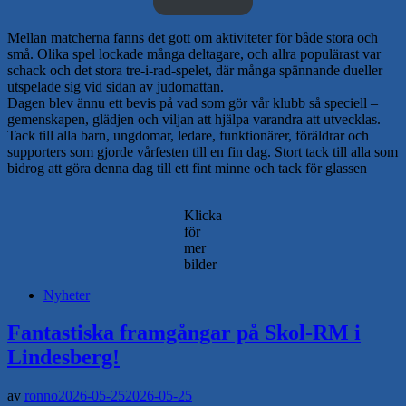
Mellan matcherna fanns det gott om aktiviteter för både stora och
små. Olika spel lockade många deltagare, och allra populärast var
schack och det stora tre-i-rad-spelet, där många spännande dueller
utspelade sig vid sidan av judomattan.
Dagen blev ännu ett bevis på vad som gör vår klubb så speciell –
gemenskapen, glädjen och viljan att hjälpa varandra att utvecklas.
Tack till alla barn, ungdomar, ledare, funktionärer, föräldrar och
supporters som gjorde vårfesten till en fin dag. Stort tack till alla som
bidrog att göra denna dag till ett fint minne och tack för glassen
Klicka
för
mer
bilder
Nyheter
Fantastiska framgångar på Skol-RM i
Lindesberg!
av
ronno
2026-05-25
2026-05-25