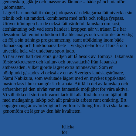
gemenskap, glädje och massor av lärande – både på och utanför
judomattan.
Lägret har innehållit många judopass där deltagarna fått utveckla sin
teknik och sitt randori, kombinerat med tuffa och roliga fyspass.
Utöver träningen har de också fått värdefull kunskap om kost,
återhämtning och vad som händer i kroppen när vi tränar. De har
dessutom fått en introduktion till athletanalys och varför det är viktig
att följa sin tränings programmering, samt utbildning inom både
domarskap och funktionärsarbete – viktiga delar för att förstå och
utveckla hela vår undebara sport judo.
Vi har även haft den stora glädjen att få besök av Tomoya Takahashi
förste sekreterare och kultur- och pressattaché från Japanska
ambassaden, vilket gjorde lägret extra minnesvärt. Som en
höjdpunkt gästades vi också av en av Sveriges landslagstränare,
Nami Nabikura, som avslutade lägret med en mycket uppskattad
masterclass i hur man gör Uchi-mata. Att få ta del av kunskap och
erfarenhet på den nivån var en fantastisk möjlighet för våra aktiva.
Vi vill rikta ett stort och varmt tack till alla föräldrar som hjälpt till
med matlagning, inköp och allt praktiskt arbete runt omkring. Ert
engagemang är ovärderligt och en förutsättning för att vi ska kunna
genomföra ett läger av den här kvaliteten.
Klicka
för