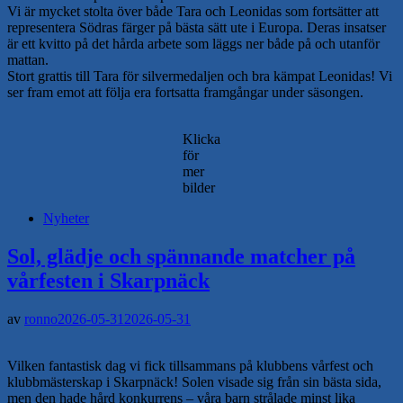
Vi är mycket stolta över både Tara och Leonidas som fortsätter att
representera Södras färger på bästa sätt ute i Europa. Deras insatser
är ett kvitto på det hårda arbete som läggs ner både på och utanför
mattan.
Stort grattis till Tara för silvermedaljen och bra kämpat Leonidas! Vi
ser fram emot att följa era fortsatta framgångar under säsongen.
Klicka
för
mer
bilder
Nyheter
Sol, glädje och spännande matcher på
vårfesten i Skarpnäck
av
ronno
2026-05-31
2026-05-31
Vilken fantastisk dag vi fick tillsammans på klubbens vårfest och
klubbmästerskap i Skarpnäck! Solen visade sig från sin bästa sida,
men den hade hård konkurrens – våra barn strålade minst lika