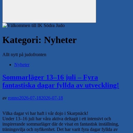
Sök
Kategori:
Nyheter
Allt nytt på judofronten
Nyheter
Sommarläger 13–16 juli – Fyra
fantastiska dagar fyllda av utveckling!
av
ronno
2026-07-18
2026-07-18
Vilka dagar vi har haft i vår dojo i Skarpnäck!
Under 13–16 juli har våra aktiva deltagit i ett intensivt och
inspirerande sommarläger där de visat en fantastisk inställning,
träningsvilja och nyfikenhet. Det har varit fyra dagar fyllda av