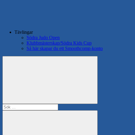
Tävlingar
Södra Judo Open
Klubbmästerskap/Södra Kids Cup
Så här skapar du ett Smoothcomp-konto
Search
Sök
efter: