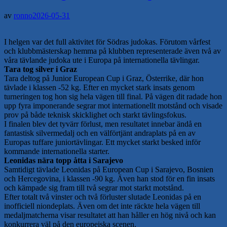
av
ronno
2026-05-31
I helgen var det full aktivitet för Södras judokas. Förutom vårfest
och klubbmästerskap hemma på klubben representerade även två av
våra tävlande judoka ute i Europa på internationella tävlingar.
Tara tog silver i Graz
Tara deltog på Junior European Cup i Graz, Österrike, där hon
tävlade i klassen -52 kg. Efter en mycket stark insats genom
turneringen tog hon sig hela vägen till final. På vägen dit radade hon
upp fyra imponerande segrar mot internationellt motstånd och visade
prov på både teknisk skicklighet och starkt tävlingsfokus.
I finalen blev det tyvärr förlust, men resultatet innebar ändå en
fantastisk silvermedalj och en välförtjänt andraplats på en av
Europas tuffare juniortävlingar. Ett mycket starkt besked inför
kommande internationella starter.
Leonidas nära topp åtta i Sarajevo
Samtidigt tävlade Leonidas på European Cup i Sarajevo, Bosnien
och Hercegovina, i klassen -90 kg. Även han stod för en fin insats
och kämpade sig fram till två segrar mot starkt motstånd.
Efter totalt två vinster och två förluster slutade Leonidas på en
inofficiell niondeplats. Även om det inte räckte hela vägen till
medaljmatcherna visar resultatet att han håller en hög nivå och kan
konkurrera väl på den europeiska scenen.