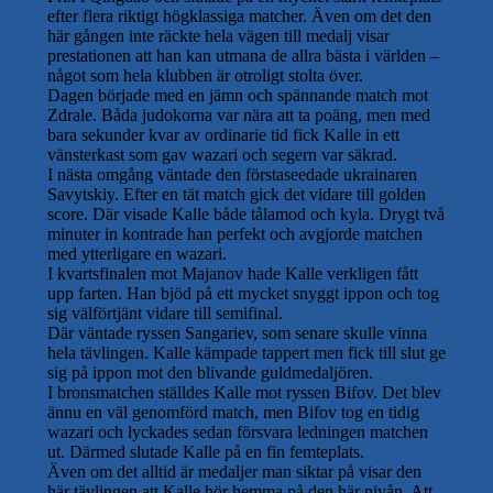
efter flera riktigt högklassiga matcher. Även om det den
här gången inte räckte hela vägen till medalj visar
prestationen att han kan utmana de allra bästa i världen –
något som hela klubben är otroligt stolta över.
Dagen började med en jämn och spännande match mot
Zdrale. Båda judokorna var nära att ta poäng, men med
bara sekunder kvar av ordinarie tid fick Kalle in ett
vänsterkast som gav wazari och segern var säkrad.
I nästa omgång väntade den förstaseedade ukrainaren
Savytskiy. Efter en tät match gick det vidare till golden
score. Där visade Kalle både tålamod och kyla. Drygt två
minuter in kontrade han perfekt och avgjorde matchen
med ytterligare en wazari.
I kvartsfinalen mot Majanov hade Kalle verkligen fått
upp farten. Han bjöd på ett mycket snyggt ippon och tog
sig välförtjänt vidare till semifinal.
Där väntade ryssen Sangariev, som senare skulle vinna
hela tävlingen. Kalle kämpade tappert men fick till slut ge
sig på ippon mot den blivande guldmedaljören.
I bronsmatchen ställdes Kalle mot ryssen Bifov. Det blev
ännu en väl genomförd match, men Bifov tog en tidig
wazari och lyckades sedan försvara ledningen matchen
ut. Därmed slutade Kalle på en fin femteplats.
Även om det alltid är medaljer man siktar på visar den
här tävlingen att Kalle hör hemma på den här nivån. Att