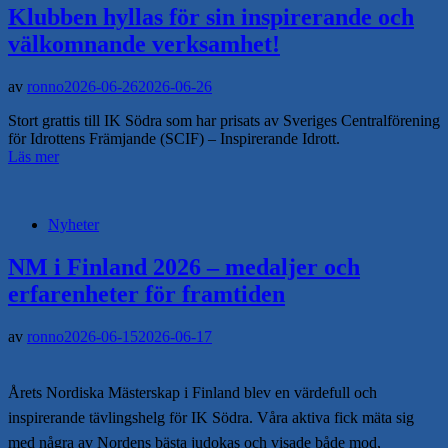
Klubben hyllas för sin inspirerande och
välkomnande verksamhet!
av
ronno
2026-06-26
2026-06-26
Stort grattis till IK Södra som har prisats av Sveriges Centralförening
för Idrottens Främjande (SCIF) – Inspirerande Idrott.
Läs mer
Nyheter
NM i Finland 2026 – medaljer och
erfarenheter för framtiden
av
ronno
2026-06-15
2026-06-17
Årets Nordiska Mästerskap i Finland blev en värdefull och
inspirerande tävlingshelg för IK Södra. Våra aktiva fick mäta sig
med några av Nordens bästa judokas och visade både mod,