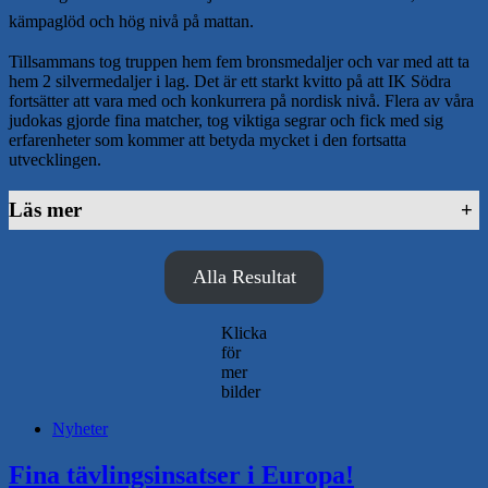
kämpaglöd och hög nivå på mattan.
Tillsammans tog truppen hem fem bronsmedaljer och var med att ta
hem 2 silvermedaljer i lag. Det är ett starkt kvitto på att IK Södra
fortsätter att vara med och konkurrera på nordisk nivå. Flera av våra
judokas gjorde fina matcher, tog viktiga segrar och fick med sig
erfarenheter som kommer att betyda mycket i den fortsatta
utvecklingen.
Läs mer
+
Alla Resultat
Klicka
för
mer
bilder
Nyheter
Fina tävlingsinsatser i Europa!