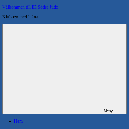
Hoppa
Välkommen till IK Södra Judo
till
Klubben med hjärta
innehåll
Meny
Hem