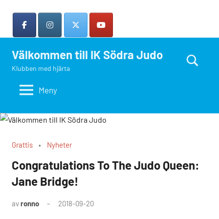
Hoppa
till
innehåll
Välkommen till IK Södra Judo
Klubben med hjärta
Search
Meny
Grattis
Nyheter
Congratulations To The Judo Queen:
Jane Bridge!
av
ronno
2018-09-20