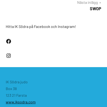
Nästa inlägg
SWOP
Hitta IK Södra på Facebook och Instagram!
Facebook
Instagram
IK Södra judo
Box 38
123 21 Farsta
www.iksodra.com