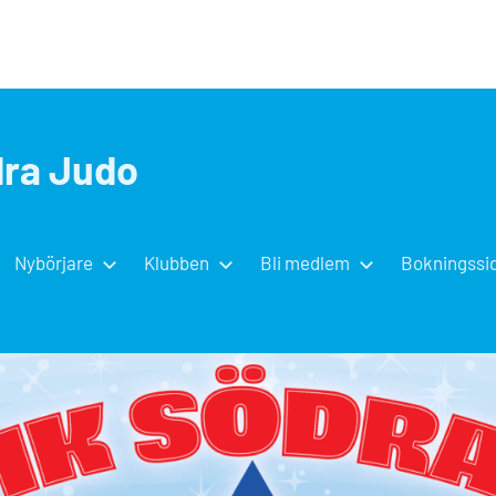
dra Judo
Nybörjare
Klubben
Bli medlem
Bokningssi