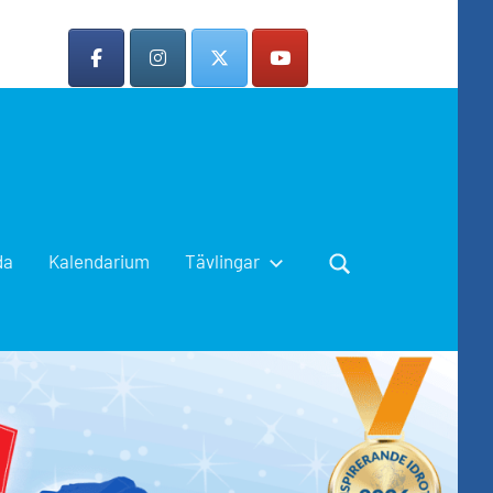
da
Kalendarium
Tävlingar
Search