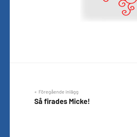
Inläggsnavigering
Föregående inlägg
Så firades Micke!