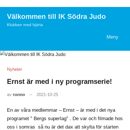
Hoppa
till
Välkommen till IK Södra Judo
innehåll
Klubben med hjärta
Meny
Search
Nyheter
Ernst är med i ny programserie!
av
ronno
2021-10-25
En av våra medlemmar – Ernst – är med i det nya
programet ” Bergs superlag” . De var och filmade hos
oss i somras så nu är det dax att skylta för starten