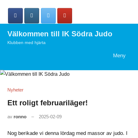
Hoppa
till
innehåll
Välkommen till IK Södra Judo
Klubben med hjärta
Meny
Search
Nyheter
Ett roligt februariläger!
av
ronno
2025-02-09
Nog berikade vi denna lördag med massor av judo. I