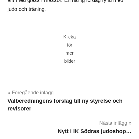
allt med glass i massor. En härlig lördag fylld med
judo och träning.
Klicka
för
mer
bilder
Inläggsnavigering
Föregående inlägg
Valberedningens förslag till ny styrelse och
revisorer
Nästa inlägg
Nytt i IK Södras judoshop…