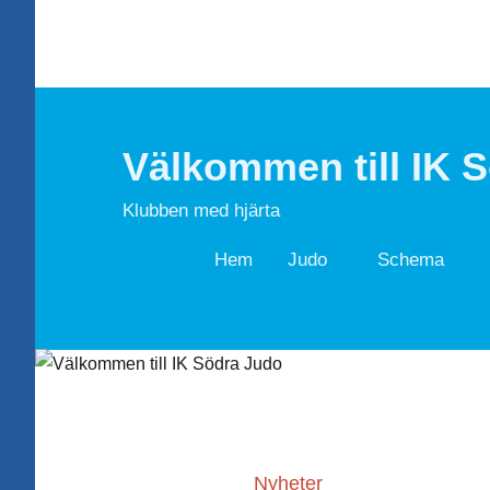
Hoppa
till
innehåll
Välkommen till IK 
Klubben med hjärta
Hem
Judo
Schema
Nyheter