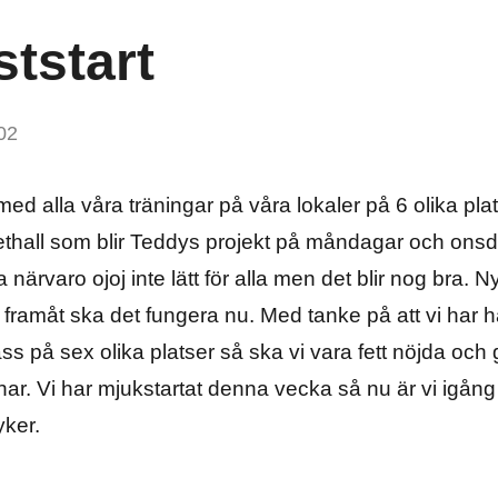
ststart
02
 med alla våra träningar på våra lokaler på 6 olika plat
thall som blir Teddys projekt på måndagar och onsda
 närvaro ojoj inte lätt för alla men det blir nog bra. N
en framåt ska det fungera nu. Med tanke på att vi har 
 på sex olika platser så ska vi vara fett nöjda och g
har. Vi har mjukstartat denna vecka så nu är vi igån
yker.