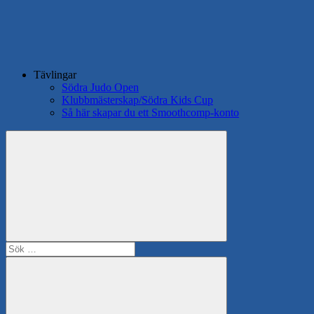
Tävlingar
Södra Judo Open
Klubbmästerskap/Södra Kids Cup
Så här skapar du ett Smoothcomp-konto
Search
Sök
efter: