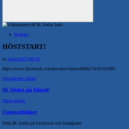
Sök
Nyheter
HÖSTSTART!
av
ronno
2017-08-15
https://www.facebook.com/iksodra/videos/808627439310386/
Inläggsnavigering
Föregående inlägg
IK Södra på Island!
Nästa inlägg
Uppstartsläger
Hitta IK Södra på Facebook och Instagram!