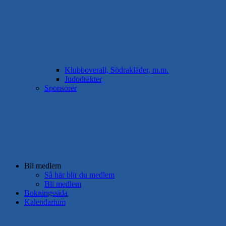
Klubboverall, Södrakläder, m.m.
Judodräkter
Sponsorer
Bli medlem
Så här blir du medlem
Bli medlem
Bokningssida
Kalendarium