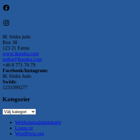
Facebook
Instagram
IK Södra judo
Box 38
123 21 Farsta
www.iksodra.com
sodra@iksodra.com
+46 8 771 70 79
Facebook/Instagram:
IK Södra Judo
Swish:
1233389277
Kategorier
Kategorier
Webbplatsadministratör
Logga ut
WordPress.org