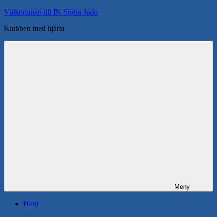
Hoppa
Välkommen till IK Södra Judo
till
Klubben med hjärta
innehåll
Meny
Hem