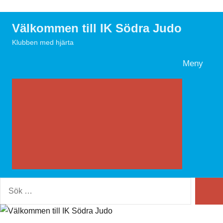
Hoppa
till
Välkommen till IK Södra Judo
innehåll
Klubben med hjärta
Meny
Search
Sök
Sök
efter: