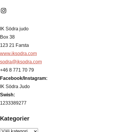
Instagram
IK Södra judo
Box 38
123 21 Farsta
www.iksodra.com
sodra@iksodra.com
+46 8 771 70 79
Facebook/Instagram:
IK Södra Judo
Swish:
1233389277
Kategorier
Kategorier