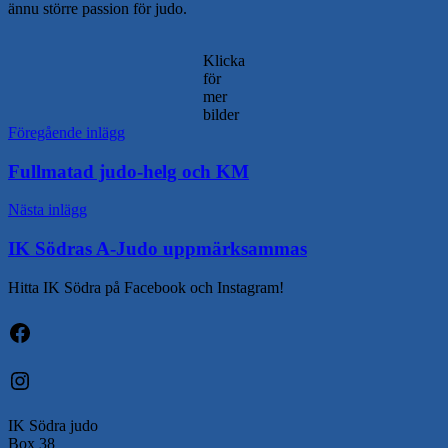
ännu större passion för judo.
Klicka
för
mer
bilder
Inläggsnavigering
Föregående inlägg
Fullmatad judo-helg och KM
Nästa inlägg
IK Södras A-Judo uppmärksammas
Hitta IK Södra på Facebook och Instagram!
Facebook
Instagram
IK Södra judo
Box 38