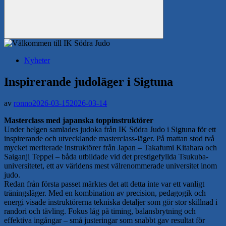
Sök
Nyheter
Inspirerande judoläger i Sigtuna
av
ronno
2026-03-15
2026-03-14
Masterclass med japanska toppinstruktörer
Under helgen samlades judoka från IK Södra Judo i Sigtuna för ett
inspirerande och utvecklande masterclass-läger. På mattan stod två
mycket meriterade instruktörer från Japan – Takafumi Kitahara och
Saiganji Teppei – båda utbildade vid det prestigefyllda Tsukuba-
universitetet, ett av världens mest välrenommerade universitet inom
judo.
Redan från första passet märktes det att detta inte var ett vanligt
träningsläger. Med en kombination av precision, pedagogik och
energi visade instruktörerna tekniska detaljer som gör stor skillnad i
randori och tävling. Fokus låg på timing, balansbrytning och
effektiva ingångar – små justeringar som snabbt gav resultat för