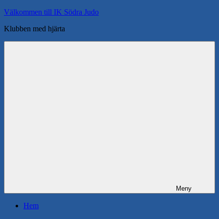
Hoppa
Välkommen till IK Södra Judo
till
Klubben med hjärta
innehåll
Meny
Hem