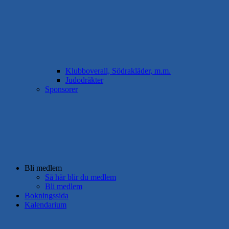
Klubboverall, Södrakläder, m.m.
Judodräkter
Sponsorer
Bli medlem
Så här blir du medlem
Bli medlem
Bokningssida
Kalendarium