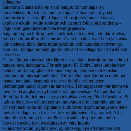
deltagarna.
Takafumi Kitahara har en stark bakgrund inom japansk
universitetsjudo och har under många år tränat i den mycket
konkurrensutsatta miljön i Japan. Hans judo kännetecknas av
explosiv teknik, tydlig struktur och ett stort fokus på grunderna –
något som genomsyrade hela träningspassen.
Saiganji Teppei bidrog med en teknisk och taktisk judo där rörelse,
rytm och kontroll stod i centrum. Även han är skolad i den japanska
universitetsjudons hårda träningskultur, och hans sätt att bryta ner
tekniker i tydliga moment gjorde det lätt för deltagarna att förstå och
utvecklas.
En av höjdpunkterna under lägret var att båda instruktörerna deltog i
randori med deltagarna. För många av IK Södra Judos judoka blev
detta en unik möjlighet att känna tempot, tekniken och känslan i
judo på hög internationell nivå. Att få möta instruktörerna direkt på
mattan gav både inspiration och värdefulla erfarenheter.
Stämningen under lägret var fantastisk. Träningspassen var intensiva
men fyllda av glädje, nyfikenhet och gemenskap. Alla judoka från
IK Södra Judo fick med sig nya tekniska verktyg, ökad förståelse för
judons detaljer – och massor av motivation inför framtida träning.
Ett stort tack riktas till Upplands Judoförbund som arrangerade detta
fantastiska läger och för att vi fick möjligheten att vara med. Att få
träna för så kunniga instruktörer i en sådan inspirerande miljö
betyder mycket för utvecklingen av våra judoka.
Vi åker hem från Sigtuna med ny kunskap, nya erfarenheter och