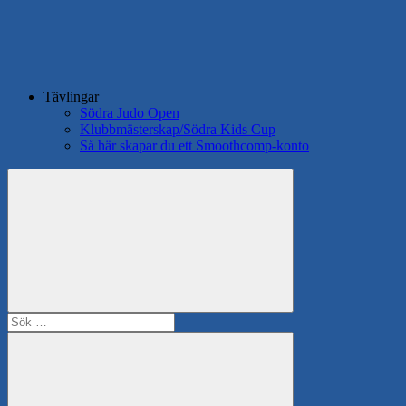
Tävlingar
Södra Judo Open
Klubbmästerskap/Södra Kids Cup
Så här skapar du ett Smoothcomp-konto
Search
Sök
efter: