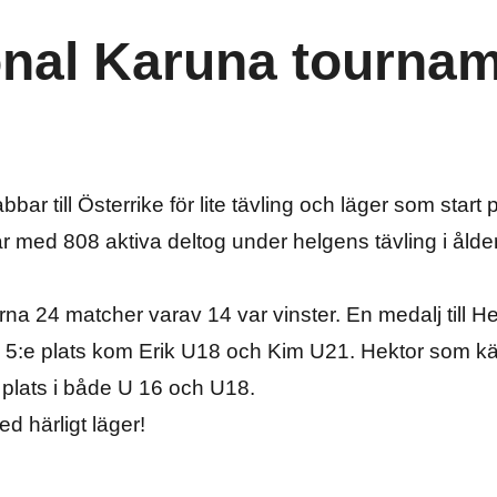
onal Karuna tourna
bar till Österrike för lite tävling och läger som start 
r med 808 aktiva deltog under helgens tävling i ålde
a 24 matcher varav 14 var vinster. En medalj till He
på 5:e plats kom Erik U18 och Kim U21. Hektor som
 plats i både U 16 och U18.
d härligt läger!