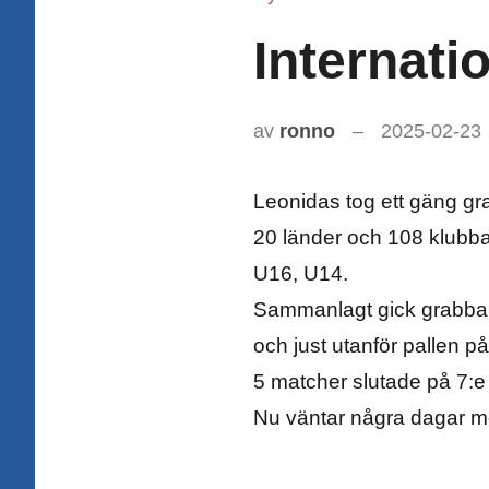
Internati
av
ronno
2025-02-23
Leonidas tog ett gäng grab
20 länder och 108 klubba
U16, U14.
Sammanlagt gick grabbarn
och just utanför pallen 
5 matcher slutade på 7:e
Nu väntar några dagar me