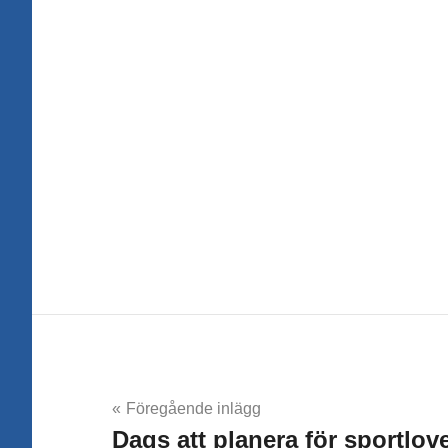
Inläggsnavigering
Föregående inlägg
Dags att planera för sportlove