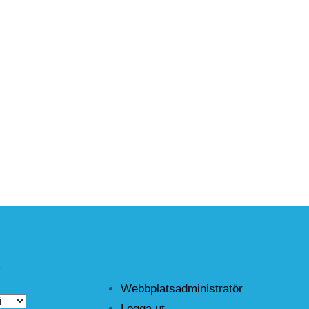
r
Webbplatsadministratör
Logga ut