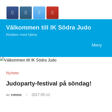
Hoppa
till
innehåll
Välkommen till IK Södra Judo
Klubben med hjärta
Meny
Search
Nyheter
Judoparty-festival på söndag!
av
ronno
2017-05-12