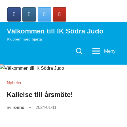
Hoppa
till
innehåll
Välkommen till IK Södra Judo
Klubben med hjärta
Meny
Search
Nyheter
Kallelse till årsmöte!
av
ronno
2024-01-11