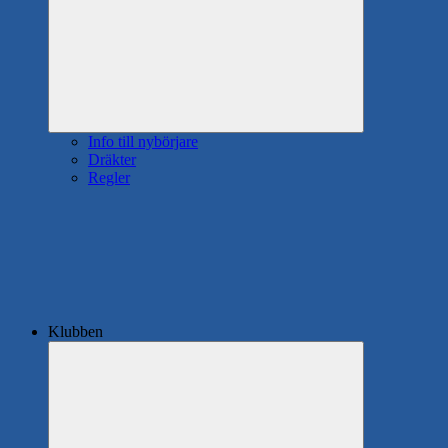
Info till nybörjare
Dräkter
Regler
Klubben
Expandera
undermeny