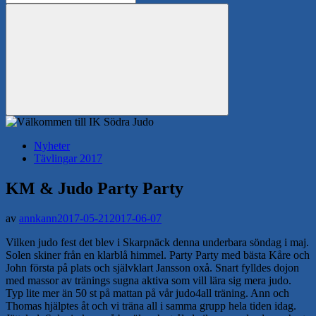
efter:
Sök
Nyheter
Tävlingar 2017
KM & Judo Party Party
av
annkann
2017-05-21
2017-06-07
Vilken judo fest det blev i Skarpnäck denna underbara söndag i maj.
Solen skiner från en klarblå himmel. Party Party med bästa Kåre och
John första på plats och självklart Jansson oxå. Snart fylldes dojon
med massor av tränings sugna aktiva som vill lära sig mera judo.
Typ lite mer än 50 st på mattan på vår judo4all träning. Ann och
Thomas hjälptes åt och vi träna all i samma grupp hela tiden idag.