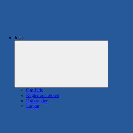
Judo
Expandera
undermeny
Om Judo
Regler och etikett
Dräktregler
Länkar