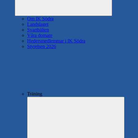
Om IK Södra
Landslaget
Svartbälten
Våra domare
Hedersmedlemmar i IK Södra
Styrelsen 2026
Träning
Expande
underme