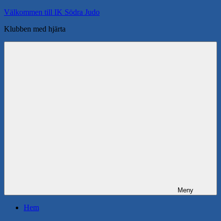
Hoppa
Välkommen till IK Södra Judo
till
Klubben med hjärta
innehåll
Meny
Hem