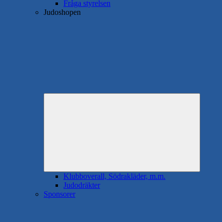
Fråga styrelsen
Judoshopen
Expande
underme
Klubboverall, Södrakläder, m.m.
Judodräkter
Sponsorer