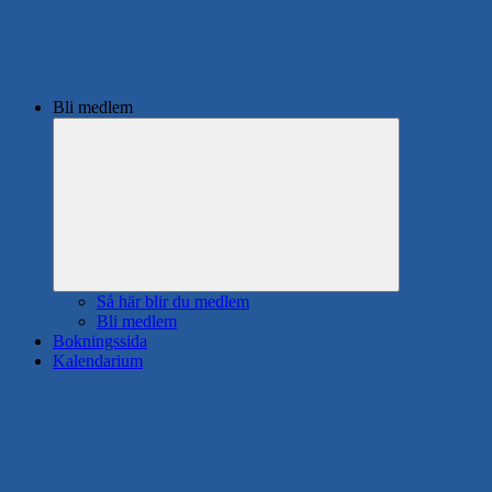
Bli medlem
Expandera
undermeny
Så här blir du medlem
Bli medlem
Bokningssida
Kalendarium