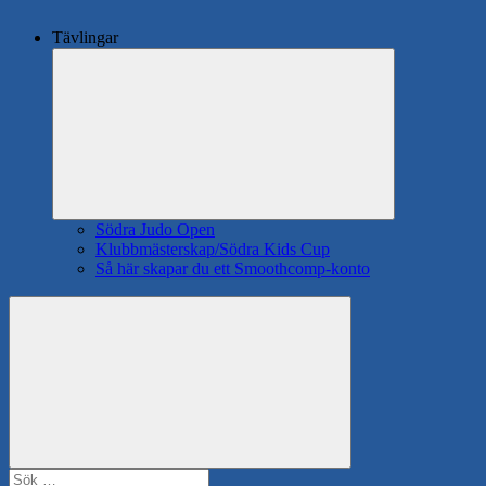
Tävlingar
Expandera
undermeny
Södra Judo Open
Klubbmästerskap/Södra Kids Cup
Så här skapar du ett Smoothcomp-konto
Search
Sök