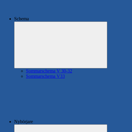
Schema
Expandera
undermeny
Sommarschema V 30-32
Sommarschema V33
Nybörjare
Expandera
undermeny