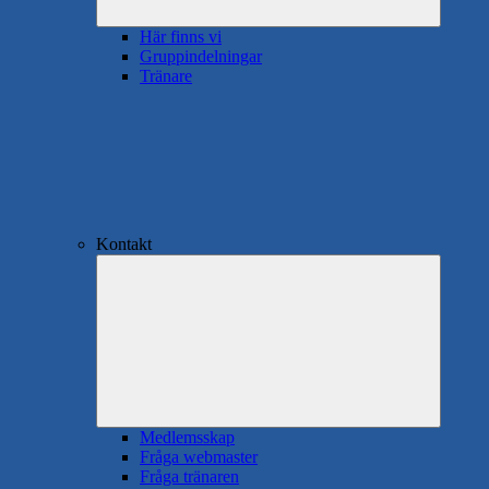
Här finns vi
Gruppindelningar
Tränare
Kontakt
Expande
underme
Medlemsskap
Fråga webmaster
Fråga tränaren