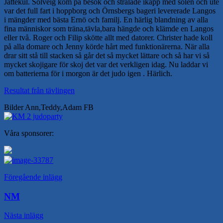
Jättekul. Solveig kom på besök och strålade ikapp med solen och ute
var det full fart i hoppborg och Örnsbergs bageri levererade Langos
i mängder med bästa Ernö och familj. En härlig blandning av alla
fina människor som träna,tävla,bara hängde och klämde en Langos
eller två. Roger och Filip skötte allt med datorer. Christer hade koll
på alla domare och Jenny körde hårt med funktionärerna. När alla
drar sitt stå till stacken så går det så mycket lättare och så har vi så
mycket skojigare för skoj det var det verkligen idag. Nu laddar vi
om batterierna för i morgon är det judo igen . Härlich.
Resultat från tävlingen
Bilder Ann,Teddy,Adam FB
Våra sponsorer:
Inläggsnavigering
Föregående inlägg
NM
Nästa inlägg