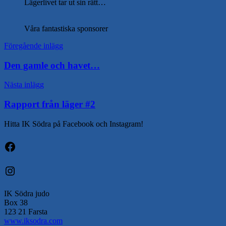
Lägerlivet tar ut sin rätt…
Våra fantastiska sponsorer
Inläggsnavigering
Föregående inlägg
Den gamle och havet…
Nästa inlägg
Rapport från läger #2
Hitta IK Södra på Facebook och Instagram!
Facebook
Instagram
IK Södra judo
Box 38
123 21 Farsta
www.iksodra.com