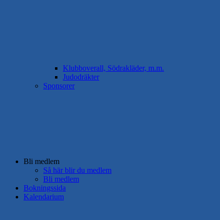
Klubboverall, Södrakläder, m.m.
Judodräkter
Sponsorer
Bli medlem
Så här blir du medlem
Bli medlem
Bokningssida
Kalendarium