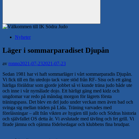
Sök
Nyheter
Läger i sommarparadiset Djupån
av
ronno
2021-07-23
2021-07-23
Sedan 1981 har vi haft sommarläger i vårt sommarparadis Djupån.
Vi fick till en fin utedojo tack vare stöd från RF- Sisu och ett gäng
härliga föräldrar som gjorde jobbet så vi kunde träna judo både ute
och inne i vår nymålade dojo. Ett härligt gäng med kidz och
ungdomar var redo på måndag morgon för lägrets första
träningspass. Det blev en del judo under veckan men även bad och
svinga sig mellan träden på Lida. Träning varvades med
föreläsningar – allt från vikten av hygien till judo och Södras historia
och självfallet OS detta år. Vi avslutade med tävling och fet grill. Vi
firade jämna och ojämna födelsedagar och klubbens fina brudpar.