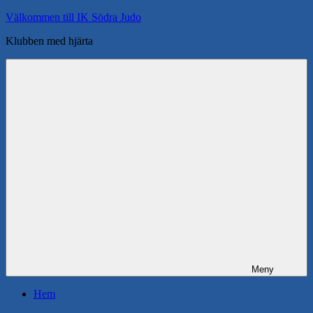
Hoppa
Välkommen till IK Södra Judo
till
Klubben med hjärta
innehåll
Meny
Hem