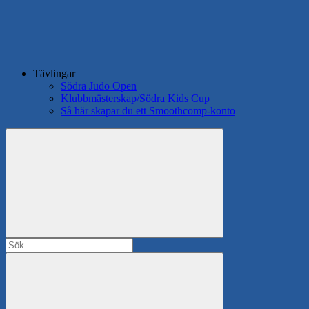
Tävlingar
Södra Judo Open
Klubbmästerskap/Södra Kids Cup
Så här skapar du ett Smoothcomp-konto
Search
Sök
efter: