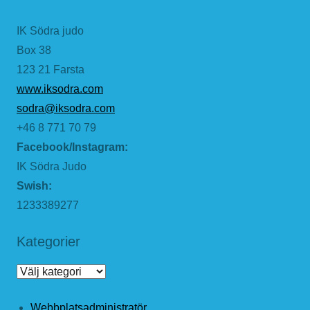
IK Södra judo
Box 38
123 21 Farsta
www.iksodra.com
sodra@iksodra.com
+46 8 771 70 79
Facebook/Instagram:
IK Södra Judo
Swish:
1233389277
Kategorier
Kategorier
Webbplatsadministratör