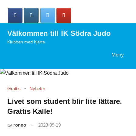
Hoppa
till
innehåll
Välkommen till IK Södra Judo
Klubben med hjärta
Meny
Search
Grattis
Nyheter
Livet som student blir lite lättare.
Grattis Kalle!
av
ronno
2023-09-19