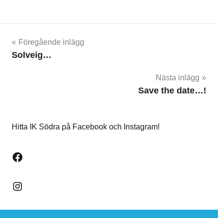
Inläggsnavigering
Föregående inlägg
Solveig…
Nästa inlägg
Save the date…!
Hitta IK Södra på Facebook och Instagram!
Facebook
Instagram