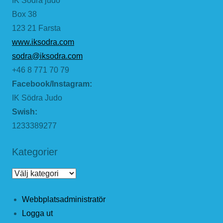
IK Södra judo
Box 38
123 21 Farsta
www.iksodra.com
sodra@iksodra.com
+46 8 771 70 79
Facebook/Instagram:
IK Södra Judo
Swish:
1233389277
Kategorier
Kategorier
Webbplatsadministratör
Logga ut