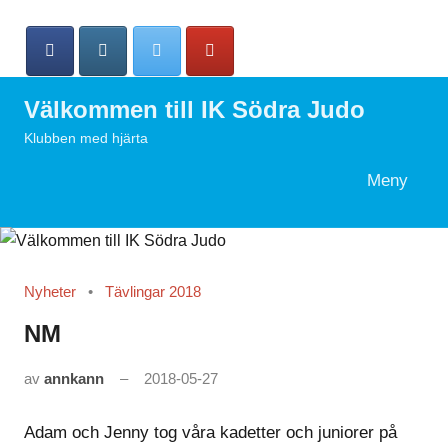
Hoppa
till
innehåll
Välkommen till IK Södra Judo
Klubben med hjärta
Meny
Search
Nyheter
Tävlingar 2018
NM
av
annkann
2018-05-27
Adam och Jenny tog våra kadetter och juniorer på