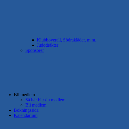
Klubboverall, Södrakläder, m.m.
Judodräkter
Sponsorer
Bli medlem
Så här blir du medlem
Bli medlem
Bokningssida
Kalendarium