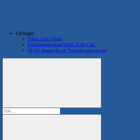
Tävlingar
Södra Judo Open
Klubbmästerskap/Södra Kids Cup
Så här skapar du ett Smoothcomp-konto
Search
Sök
efter: