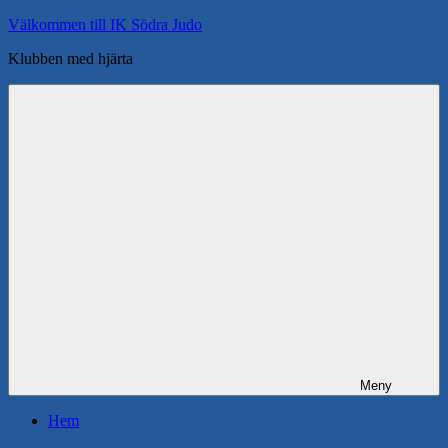
Hoppa
Välkommen till IK Södra Judo
till
Klubben med hjärta
innehåll
Meny
Hem