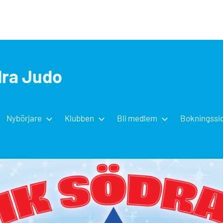
dra Judo
Nybörjare
Klubben
Bli medlem
Bokningssi