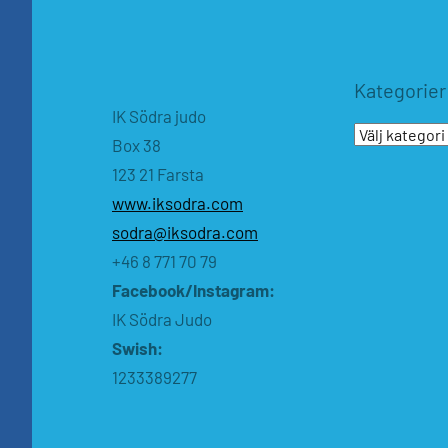
Kategorier
IK Södra judo
Kategorier
Box 38
123 21 Farsta
www.iksodra.com
sodra@iksodra.com
+46 8 771 70 79
Facebook/Instagram:
IK Södra Judo
Swish:
1233389277