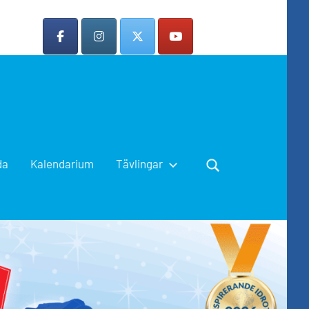
da
Kalendarium
Tävlingar
Search