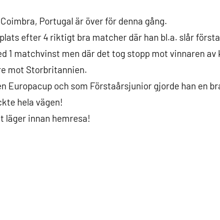
 Coimbra, Portugal är över för denna gång.
 plats efter 4 riktigt bra matcher där han bl.a. slår förs
ed 1 matchvinst men där det tog stopp mot vinnaren av
ore mot Storbritannien.
 en Europacup och som Förstaårsjunior gjorde han en b
ckte hela vägen!
ft läger innan hemresa!