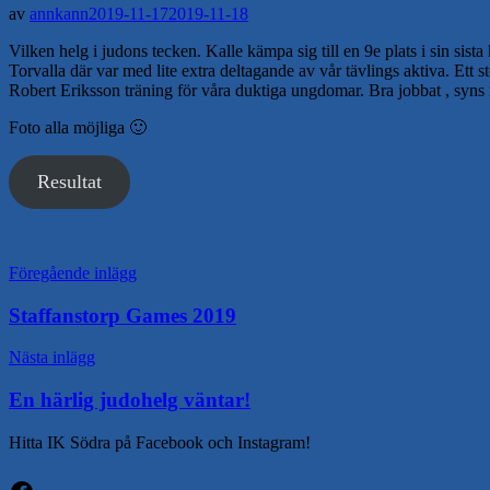
av
annkann
2019-11-17
2019-11-18
Vilken helg i judons tecken. Kalle kämpa sig till en 9e plats i sin si
Torvalla där var med lite extra deltagande av vår tävlings aktiva. Ett s
Robert Eriksson träning för våra duktiga ungdomar. Bra jobbat , syns
Foto alla möjliga 🙂
Resultat
Inläggsnavigering
Föregående inlägg
Staffanstorp Games 2019
Nästa inlägg
En härlig judohelg väntar!
Hitta IK Södra på Facebook och Instagram!