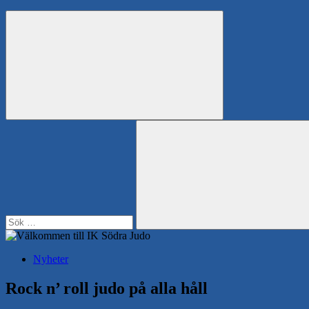
Search
Sök
efter:
Sök
Nyheter
Rock n’ roll judo på alla håll