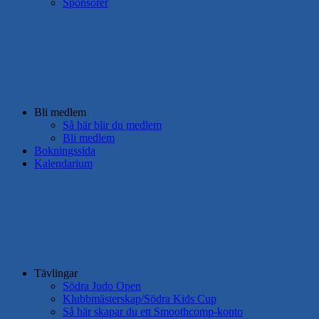
Sponsorer
Bli medlem
Så här blir du medlem
Bli medlem
Bokningssida
Kalendarium
Tävlingar
Södra Judo Open
Klubbmästerskap/Södra Kids Cup
Så här skapar du ett Smoothcomp-konto