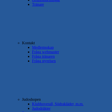
Tränare
Kontakt
Medlemsskap
Fråga webmaster
Fråga tränaren
Fråga styrelsen
Judoshopen
Klubboverall, Södrakläder, m.m.
Judodräkter