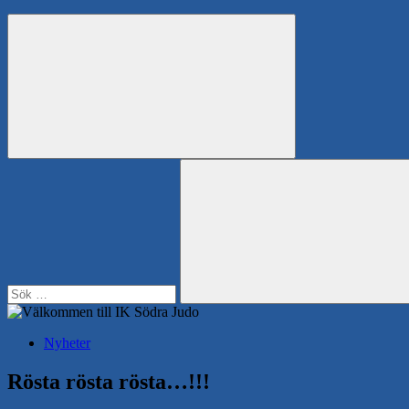
Search
Sök
efter:
Sök
Nyheter
Rösta rösta rösta…!!!