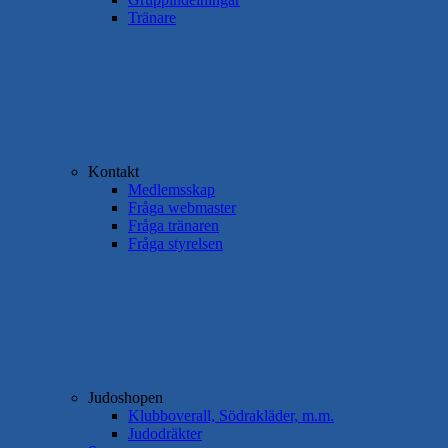
Tränare
Kontakt
Medlemsskap
Fråga webmaster
Fråga tränaren
Fråga styrelsen
Judoshopen
Klubboverall, Södrakläder, m.m.
Judodräkter