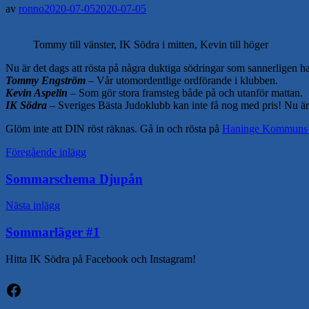
av
ronno
2020-07-05
2020-07-05
Tommy till vänster, IK Södra i mitten, Kevin till höger
Nu är det dags att rösta på några duktiga södringar som sannerligen har 
Tommy Engström
– Vår utomordentlige ordförande i klubben.
Kevin Aspelin
– Som gör stora framsteg både på och utanför mattan.
IK Södra
– Sveriges Bästa Judoklubb kan inte få nog med pris! Nu är
Glöm inte att DIN röst räknas. Gå in och rösta på
Haninge Kommuns 
Inläggsnavigering
Föregående inlägg
Sommarschema Djupån
Nästa inlägg
Sommarläger #1
Hitta IK Södra på Facebook och Instagram!
Facebook