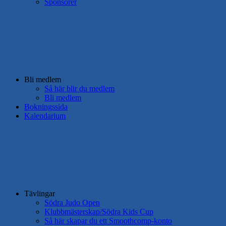
Sponsorer
Bli medlem
Så här blir du medlem
Bli medlem
Bokningssida
Kalendarium
Tävlingar
Södra Judo Open
Klubbmästerskap/Södra Kids Cup
Så här skapar du ett Smoothcomp-konto