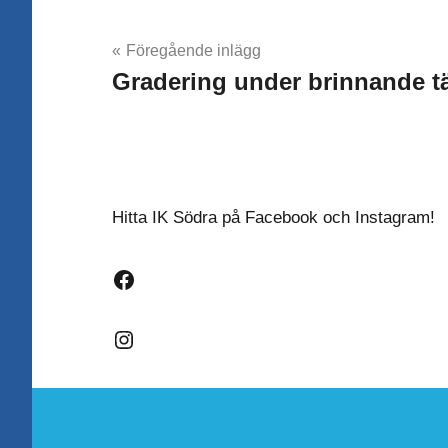
Inläggsnavigering
Föregående inlägg
Gradering under brinnande tä
Hitta IK Södra på Facebook och Instagram!
Facebook
Instagram