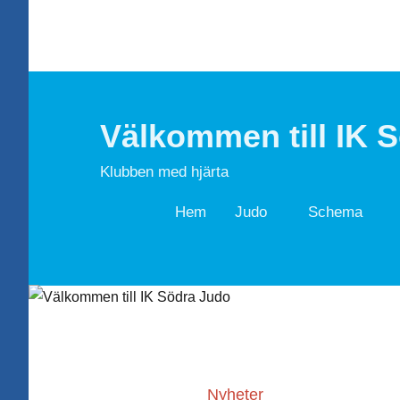
Hoppa
till
innehåll
Välkommen till IK 
Klubben med hjärta
Hem
Judo
Schema
Nyheter