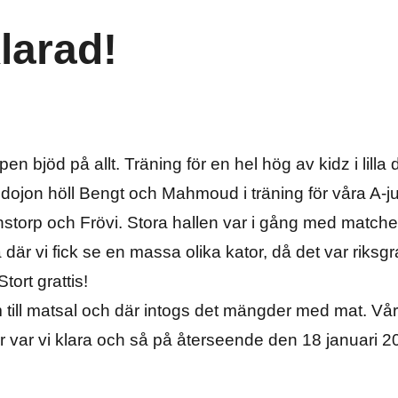
larad!
n bjöd på allt. Träning för en hel hög av kidz i lilla
 dojon höll Bengt och Mahmoud i träning för våra A-
anstorp och Frövi. Stora hallen var i gång med matcher
a där vi fick se en massa olika kator, då det var riksg
tort grattis!
ill matsal och där intogs det mängder med mat. Vår
ar var vi klara och så på återseende den 18 januari 2