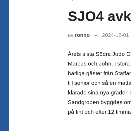
SJO4 avk
av
ronno
2024-12-01
Årets sista Södra Judo Ope
Marcus och John. I stora
härliga gäster från Staff
till senior och så en matt
klarade sina nya grader! S
Sandgropen byggdes om t
på fint och efter 12 timm