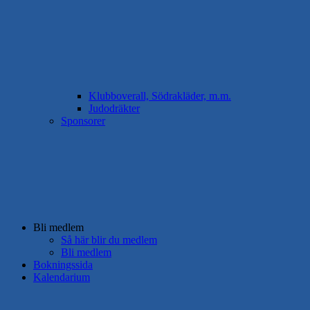
Klubboverall, Södrakläder, m.m.
Judodräkter
Sponsorer
Bli medlem
Så här blir du medlem
Bli medlem
Bokningssida
Kalendarium