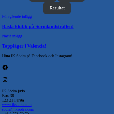
Resultat
Inläggsnavigering
Föregående inlägg
Bästa klubb på Sörmlandsträffen!
Nästa inlägg
Toppläger i Valencia!
Hitta IK Södra på Facebook och Instagram!
Facebook
Instagram
IK Södra judo
Box 38
123 21 Farsta
www.iksodra.com
sodra@iksodra.com
+46 8 771 70 79