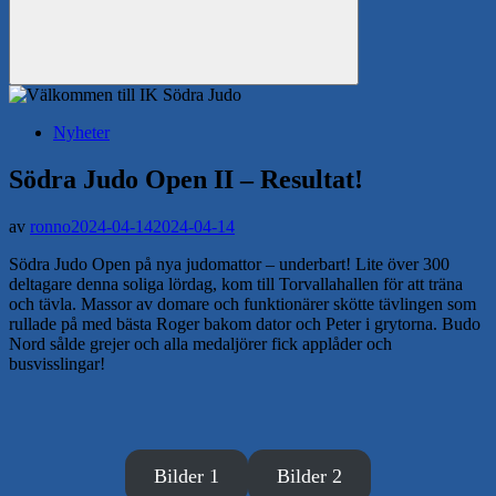
Sök
Nyheter
Södra Judo Open II – Resultat!
av
ronno
2024-04-14
2024-04-14
Södra Judo Open på nya judomattor – underbart! Lite över 300
deltagare denna soliga lördag, kom till Torvallahallen för att träna
och tävla. Massor av domare och funktionärer skötte tävlingen som
rullade på med bästa Roger bakom dator och Peter i grytorna. Budo
Nord sålde grejer och alla medaljörer fick applåder och
busvisslingar!
Bilder 1
Bilder 2