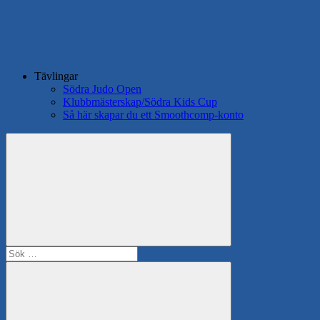
Tävlingar
Södra Judo Open
Klubbmästerskap/Södra Kids Cup
Så här skapar du ett Smoothcomp-konto
Search
Sök
efter: