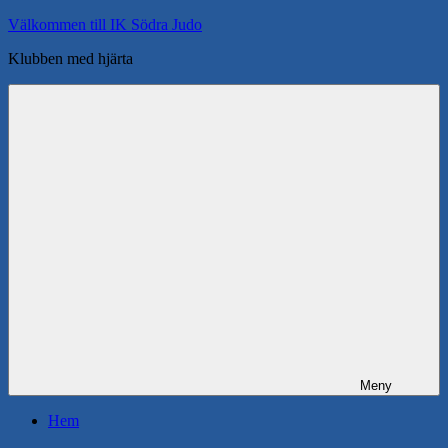
Hoppa
Välkommen till IK Södra Judo
till
Klubben med hjärta
innehåll
Meny
Hem