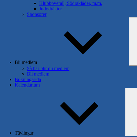
Klubboverall, Södrakläder, m.m.
Judodräkter
Sponsorer
Bli medlem
Så här blir du medlem
Bli medlem
Bokningssida
Kalendarium
Tävlingar