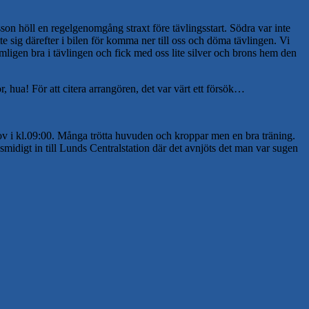
on höll en regelgenomgång straxt före tävlingsstart. Södra var inte
e sig därefter i bilen för komma ner till oss och döma tävlingen. Vi
mligen bra i tävlingen och fick med oss lite silver och brons hem den
 hua! För att citera arrangören, det var värt ett försök…
ov i kl.09:00. Många trötta huvuden och kroppar men en bra träning.
s smidigt in till Lunds Centralstation där det avnjöts det man var sugen