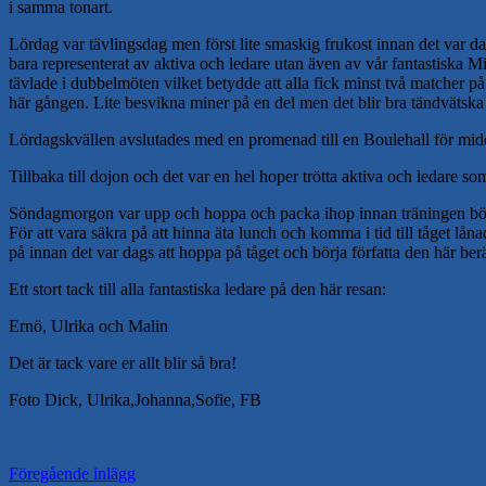
i samma tonart.
Lördag var tävlingsdag men först lite smaskig frukost innan det var d
bara representerat av aktiva och ledare utan även av vår fantastiska M
tävlade i dubbelmöten vilket betydde att alla fick minst två matcher p
här gången. Lite besvikna miner på en del men det blir bra tändväts
Lördagskvällen avslutades med en promenad till en Boulehall för midda
Tillbaka till dojon och det var en hel hoper trötta aktiva och ledare s
Söndagmorgon var upp och hoppa och packa ihop innan träningen börjad
För att vara säkra på att hinna äta lunch och komma i tid till tåget lån
på innan det var dags att hoppa på tåget och börja författa den här berä
Ett stort tack till alla fantastiska ledare på den här resan:
Ernö, Ulrika och Malin
Det är tack vare er allt blir så bra!
Foto Dick, Ulrika,Johanna,Sofie, FB
Inläggsnavigering
Föregående inlägg