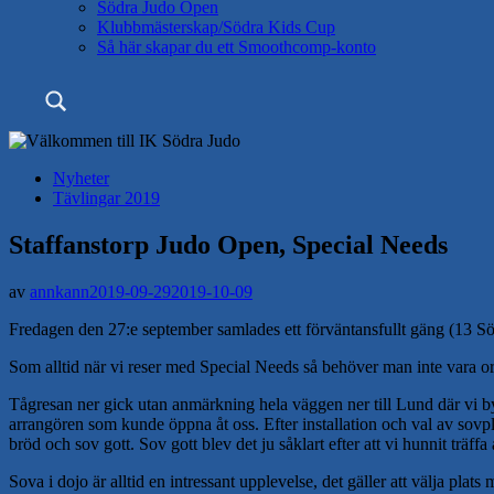
Södra Judo Open
Klubbmästerskap/Södra Kids Cup
Så här skapar du ett Smoothcomp-konto
Search
Nyheter
Tävlingar 2019
Staffanstorp Judo Open, Special Needs
av
annkann
2019-09-29
2019-10-09
Fredagen den 27:e september samlades ett förväntansfullt gäng (13 Södr
Som alltid när vi reser med Special Needs så behöver man inte vara o
Tågresan ner gick utan anmärkning hela väggen ner till Lund där vi bytt
arrangören som kunde öppna åt oss. Efter installation och val av sovpla
bröd och sov gott. Sov gott blev det ju såklart efter att vi hunnit tr
Sova i dojo är alltid en intressant upplevelse, det gäller att välja pla