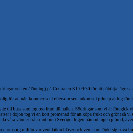
ingar och en ålänning) på Centralen Kl. 09:30 för att påbörja tågresan n
rolig för att nån kommer sent eftersom sen ankomst i princip aldrig för
e till buss som tog oss fram till hallen. Södringar som vi är föregick vi
tser i dojon tog vi en kort promenad för att köpa frukt och grönt så vi s
äffa alla våra vänner från runt om i Sverige. Ingen nämnd ingen glömd, 
ts med omsorg utifrån var ventilation blåser och vem som tänkt sig sova bre