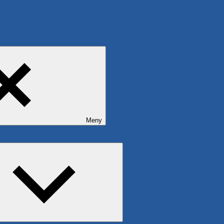
Meny
Expandera
undermeny