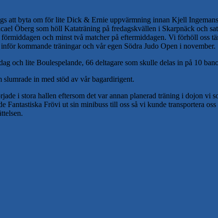
ags att byta om för lite Dick & Ernie uppvärmning innan Kjell Ingemanss
icael Öberg som höll Kataträning på fredagskvällen i Skarpnäck och satt
å förmiddagen och minst två matcher på eftermiddagen. Vi förhöll oss tä
ka inför kommande träningar och vår egen Södra Judo Open i november.
g och lite Boulespelande, 66 deltagare som skulle delas in på 10 banor,
om slumrade in med stöd av vår bagardirigent.
e i stora hallen eftersom det var annan planerad träning i dojon vi s
ade Fantastiska Frövi ut sin minibuss till oss så vi kunde transportera os
ttelsen.