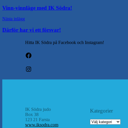
Vinn-vinnläge med IK Södra!
Nästa inlägg
Därför har vi ett försvar!
Hitta IK Södra på Facebook och Instagram!
Facebook
Instagram
IK Södra judo
Kategorier
Box 38
123 21 Farsta
Kategorier
www.iksodra.com