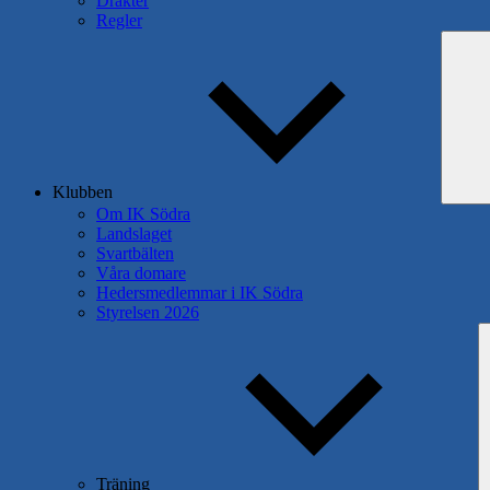
Dräkter
Regler
Klubben
Om IK Södra
Landslaget
Svartbälten
Våra domare
Hedersmedlemmar i IK Södra
Styrelsen 2026
Träning