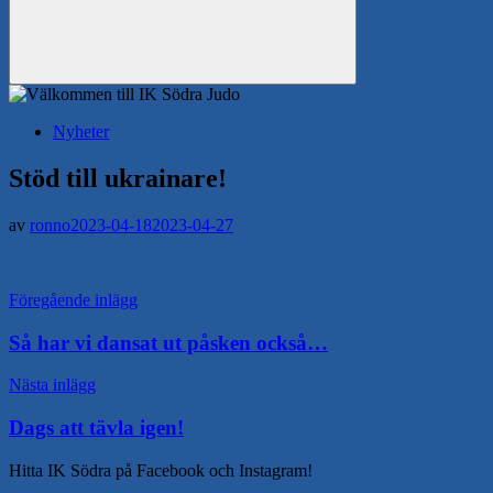
Sök
Nyheter
Stöd till ukrainare!
av
ronno
2023-04-18
2023-04-27
Inläggsnavigering
Föregående inlägg
Så har vi dansat ut påsken också…
Nästa inlägg
Dags att tävla igen!
Hitta IK Södra på Facebook och Instagram!