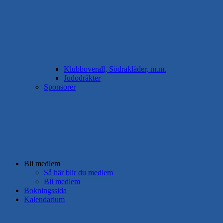
Klubboverall, Södrakläder, m.m.
Judodräkter
Sponsorer
Bli medlem
Så här blir du medlem
Bli medlem
Bokningssida
Kalendarium