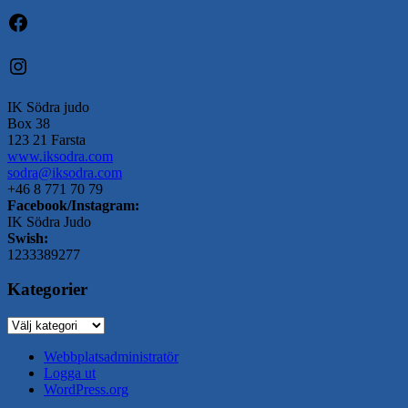
Facebook
Instagram
IK Södra judo
Box 38
123 21 Farsta
www.iksodra.com
sodra@iksodra.com
+46 8 771 70 79
Facebook/Instagram:
IK Södra Judo
Swish:
1233389277
Kategorier
Kategorier
Webbplatsadministratör
Logga ut
WordPress.org