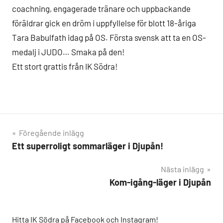
coachning, engagerade tränare och uppbackande
föräldrar gick en dröm i uppfyllelse för blott 18-åriga
Tara Babulfath idag på OS. Första svensk att ta en OS-
medalj i JUDO… Smaka på den!
Ett stort grattis från IK Södra!
Inläggsnavigering
Föregående inlägg
Ett superroligt sommarläger i Djupån!
Nästa inlägg
Kom-igång-läger i Djupån
Hitta IK Södra på Facebook och Instagram!