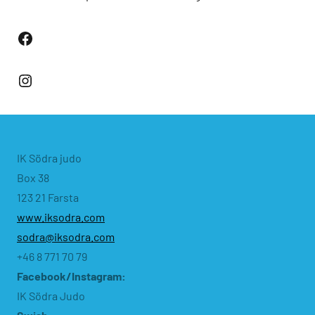
Facebook
Instagram
IK Södra judo
Box 38
123 21 Farsta
www.iksodra.com
sodra@iksodra.com
+46 8 771 70 79
Facebook/Instagram:
IK Södra Judo