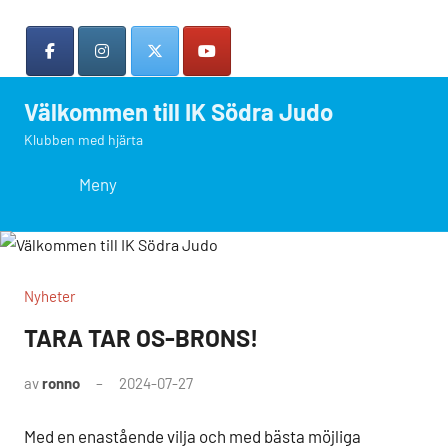
Hoppa
till
innehåll
Välkommen till IK Södra Judo
Klubben med hjärta
Search
Meny
Nyheter
TARA TAR OS-BRONS!
av
ronno
2024-07-27
Med en enastående vilja och med bästa möjliga