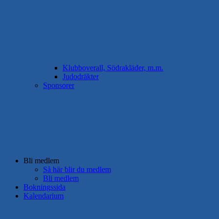
Klubboverall, Södrakläder, m.m.
Judodräkter
Sponsorer
Bli medlem
Så här blir du medlem
Bli medlem
Bokningssida
Kalendarium