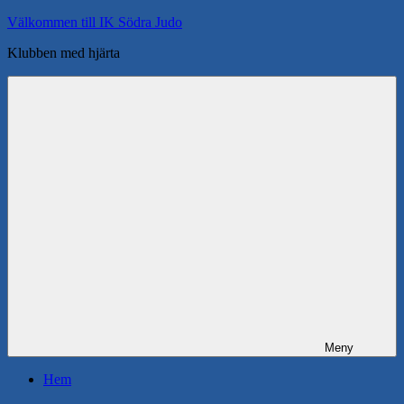
Hoppa
Välkommen till IK Södra Judo
till
Klubben med hjärta
innehåll
Meny
Hem