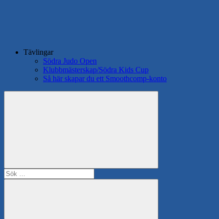
Tävlingar
Södra Judo Open
Klubbmästerskap/Södra Kids Cup
Så här skapar du ett Smoothcomp-konto
Search
Sök
efter: