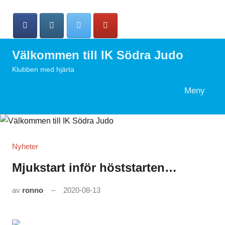
Hoppa
till
innehåll
Välkommen till IK Södra Judo
Klubben med hjärta
Meny
Search
Nyheter
Mjukstart inför höststarten…
av
ronno
2020-08-13