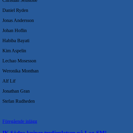
Christian Sellstone
Daniel Ryden
Jonas Andersson
Johan Hoflin
Habiba Bayati
Kim Aspelin
Lechao Mosesson
Weronika Monthan
Alf Lif
Jonathan Gran
Stefan Rudheden
Inläggsnavigering
Föregående inlägg
IK Södra kniper tredjeplatsen på Lag-SM!