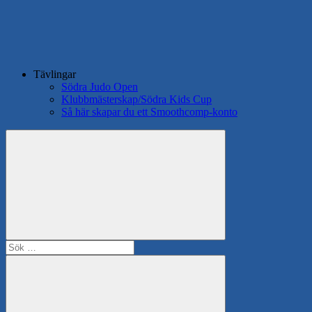
Tävlingar
Södra Judo Open
Klubbmästerskap/Södra Kids Cup
Så här skapar du ett Smoothcomp-konto
Search
Sök
efter: