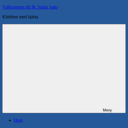
Hoppa
Välkommen till IK Södra Judo
till
Klubben med hjärta
innehåll
Meny
Hem