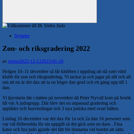
Sök
Nyheter
Zon- och riksgradering 2022
av
ronno
2022-12-12
2023-01-16
Helgen 10–11 december så får klubben i uppdrag att stå som värd
klubb för zon och riksgradering. Vi tackar ja och jagar på allt och all
om att nu är det dax att ta en högre dan grad och ett gäng upp till 1
dan.
Vi tjuvstarta lite i mitten på november då Peter Nyvall kom på besök
till vår A judogrupp. Där blev det en anpassad gradering och
applåder och busvisslingar och 3 nya judoka med svart bälten.
Lördag 10 december var det dax för 1a och 2a dan 16 personer som
var väl förberedda för sin uppgift så det gick som en dans . Fina
kator och bra judo gjorde det lätt för domarna vid bordet att sätta