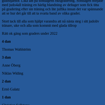
guldstjärnor. Lika lätt på söndagens riksgradering. Söndagen började
med judo4all träning en härlig blandning av deltager som fick titta
på gradering efter sin träning och lite julfika innan det var spännande
att se hur det går till att ta svarta band av olika grader.
Stort tack till alla som hjälpt varandra att nå nästa steg i sitt judoliv
tränare, uke och alla som kommit med glada tillrop
Rätt ok gäng som graders under 2022
4 dan
Thomas Wahlström
3 dan
Anne Öberg
Niklas Widing
2 dan
Ernö Galatz
1 dan