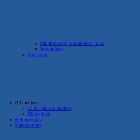
Klubboverall, Södrakläder, m.m.
Judodräkter
Sponsorer
Bli medlem
Så här blir du medlem
Bli medlem
Bokningssida
Kalendarium