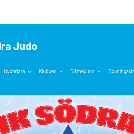
dra Judo
Nybörjare
Klubben
Bli medlem
Bokningssi