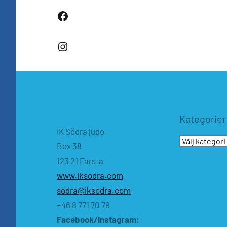
Facebook
Instagram
Kategorier
IK Södra judo
Kategorier
Box 38
123 21 Farsta
www.iksodra.com
sodra@iksodra.com
+46 8 771 70 79
Facebook/Instagram: