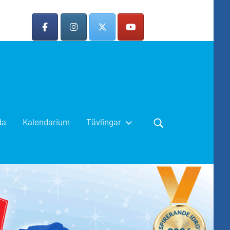
da
Kalendarium
Tävlingar
Search