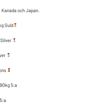
, Kanada och Japan.
kg Guld
 Silver
lver
rons
-90kg 5:a
5:a