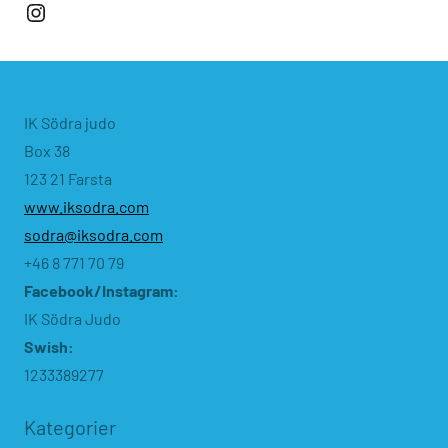
Instagram
IK Södra judo
Box 38
123 21 Farsta
www.iksodra.com
sodra@iksodra.com
+46 8 771 70 79
Facebook/Instagram:
IK Södra Judo
Swish:
1233389277
Kategorier