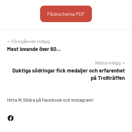
Påskschema PDF
Inläggsnavigering
Föregående inlägg
Mest lovande över 60…
Nästa inlägg
Duktiga södringar fick medaljer och erfarenhet
på Trollträffen
Hitta IK Södra på Facebook och Instagram!
Facebook