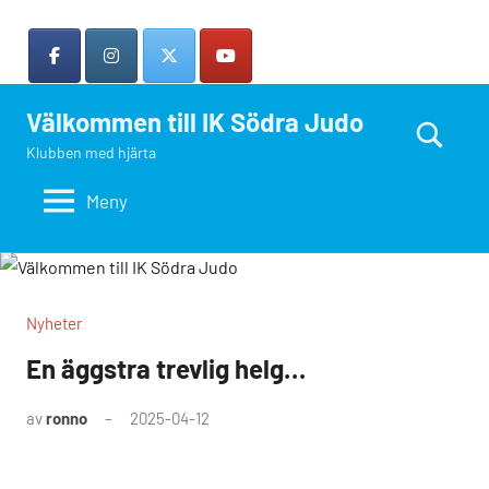
Hoppa
till
innehåll
Välkommen till IK Södra Judo
Klubben med hjärta
Search
Meny
Nyheter
En äggstra trevlig helg…
av
ronno
2025-04-12