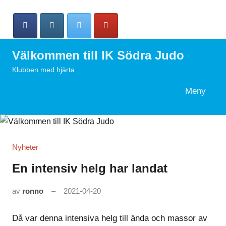
Hoppa
till
innehåll
Välkommen till IK Södra Judo
Klubben med hjärta
Meny
Search
Nyheter
En intensiv helg har landat
av
ronno
2021-04-20
Då var denna intensiva helg till ända och massor av