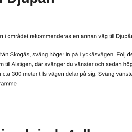
n i området rekommenderas en annan väg till Djupå
ån Skogås, sväng höger in på Lyckåsvägen. Följ d
 till Alstigen, där svänger du vänster och sedan hög
 c:a 300 meter tills vägen delar på sig. Sväng vänst
 Framme