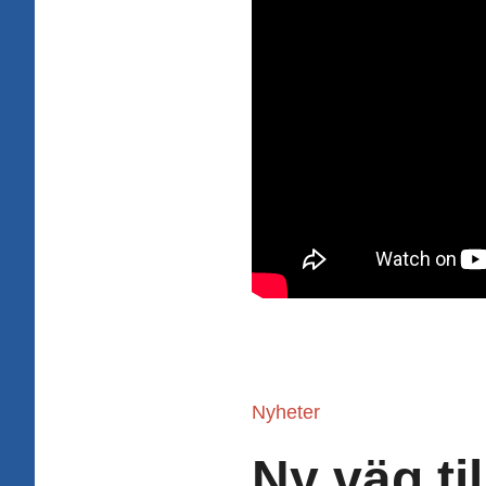
Nyheter
Ny väg ti