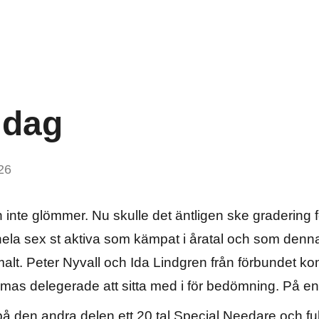
 dag
26
inte glömmer. Nu skulle det äntligen ske gradering fö
la sex st aktiva som kämpat i åratal och som denna 
imalt. Peter Nyvall och Ida Lindgren från förbundet ko
mas delegerade att sitta med i för bedömning. På e
z på den andra delen ett 20 tal Special Needare och fu