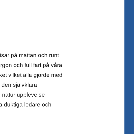
isar på mattan och runt
on och full fart på våra
t vilket alla gjorde med
h den självklara
h natur upplevelse
ra duktiga ledare och