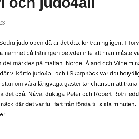
i och judo4all
23
dra judo open då är det dax för träning igen. I Torv
lva namnet på träningen betyder inte att man måste v
h det märktes på mattan. Norge, Åland och Vilhelmina
är vi körde judo4all och i Skarpnäck var det betydligt
stan om våra långväga gäster tar chansen att träna 
a det oxå. Nåväl duktiga Peter och Robert Roth ledde
äck där det var full fart från första till sista minuten.
er