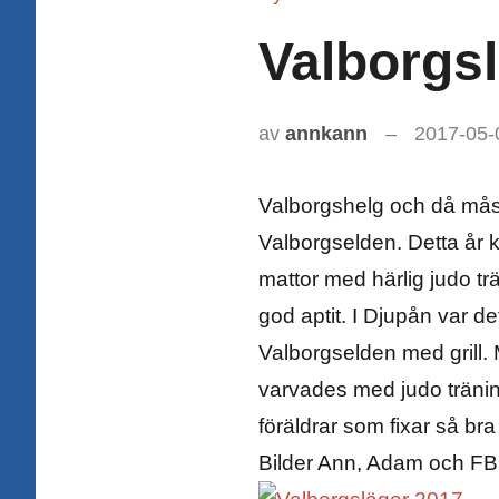
Valborgsl
av
annkann
2017-05-
Valborgshelg och då måst
Valborgselden. Detta år 
mattor med härlig judo t
god aptit. I Djupån var de
Valborgselden med grill.
varvades med judo träning.
föräldrar som fixar så bra 
Bilder Ann, Adam och FB