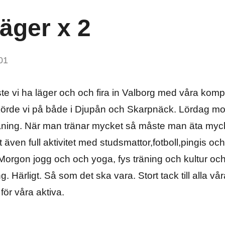
äger x 2
01
e vi ha läger och och fira in Valborg med våra komp
körde vi på både i Djupån och Skarpnäck. Lördag morg
räning. När man tränar mycket så måste man äta mycke
t även full aktivitet med studsmattor,fotboll,pingis oc
 Morgon jogg och och yoga, fys träning och kultur oc
 Härligt. Så som det ska vara. Stort tack till alla vå
för våra aktiva.