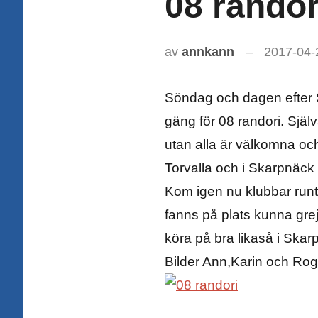
08 randor
av
annkann
2017-04-
Söndag och dagen efter Sö
gäng för 08 randori. Sjä
utan alla är välkomna oc
Torvalla och i Skarpnäck d
Kom igen nu klubbar runt 
fanns på plats kunna grej
köra på bra likaså i Skarpn
Bilder Ann,Karin och Rog