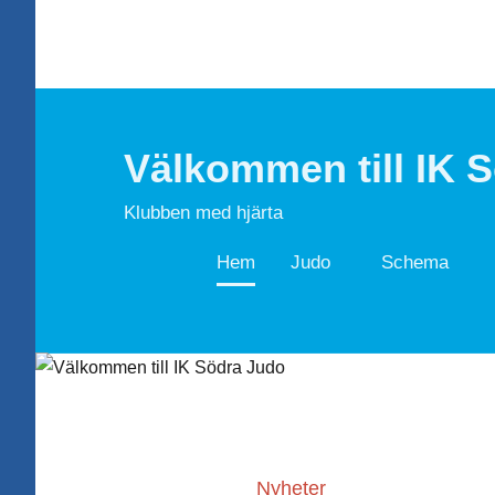
Hoppa
till
innehåll
Välkommen till IK 
Klubben med hjärta
Hem
Judo
Schema
Nyheter