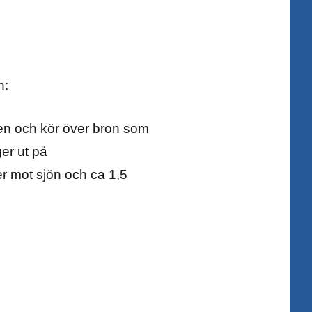
n:
en och kör över bron som
er ut på
er mot sjön och ca 1,5