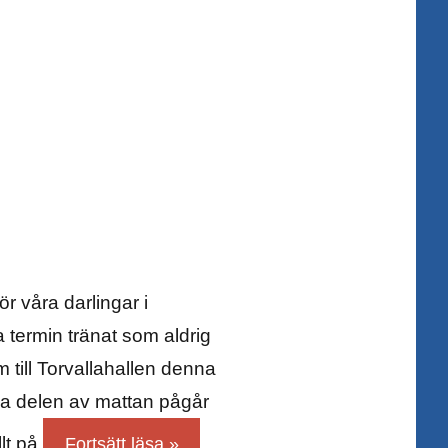
r våra darlingar i
termin tränat som aldrig
m till Torvallahallen denna
na delen av mattan pågår
llt på
Fortsätt läsa