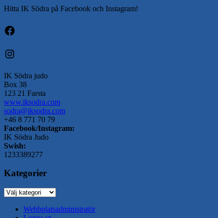
Hitta IK Södra på Facebook och Instagram!
Facebook
Instagram
IK Södra judo
Box 38
123 21 Farsta
www.iksodra.com
sodra@iksodra.com
+46 8 771 70 79
Facebook/Instagram:
IK Södra Judo
Swish:
1233389277
Kategorier
Kategorier
Webbplatsadministratör
Logga ut