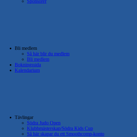
Sponsorer
Bli medlem
Så här blir du medlem
Bli medlem
Bokningssida
Kalendarium
Tävlingar
Södra Judo Open
Klubbmästerskap/Södra Kids Cup
Så här skapar du ett Smoothcomp-konto