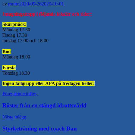
av
ronno
2020-09-26
2020-10-01
Intagningsstopp i följande lokaler och tider:
Skarpnäck:
Måndag 17.30
Tisdag 17.30
torsdag 17.00 och 18.00
Boo
Måndag 18.00
Farsta
Torsdag 18.30
Ingen fallgrupp eller AFA på fredagen heller!
Inläggsnavigering
Föregående inlägg
Röster från en stängd idrottsvärld
Nästa inlägg
Styrketräning med coach Dan