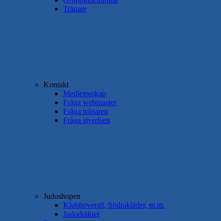
Tränare
Kontakt
Medlemsskap
Fråga webmaster
Fråga tränaren
Fråga styrelsen
Judoshopen
Klubboverall, Södrakläder, m.m.
Judodräkter