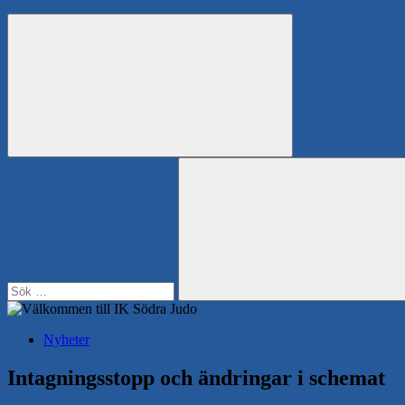
Search
Sök
efter:
Sök
Nyheter
Intagningsstopp och ändringar i schemat