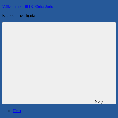
Hoppa
Välkommen till IK Södra Judo
till
Klubben med hjärta
innehåll
Meny
Hem