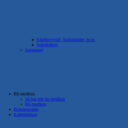
Klubboverall, Södrakläder, m.m.
Judodräkter
Sponsorer
Bli medlem
Så här blir du medlem
Bli medlem
Bokningssida
Kalendarium