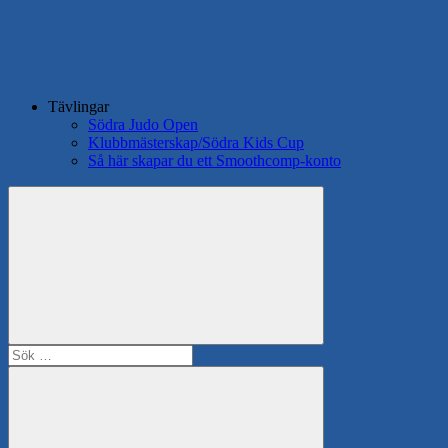
Tävlingar
Södra Judo Open
Klubbmästerskap/Södra Kids Cup
Så här skapar du ett Smoothcomp-konto
Search
Sök
efter: