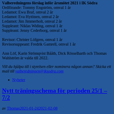
Valberedningens förslag inför årsmötet 2021 i IK Södra
Ordförande: Tommy Engström, omval 1 år
Ledamot: Ewa Braf, omval 2 år
Ledamot: Eva Hytönen, omval 2 år
Ledamot: Jim Jimmerholt, omval 2 år
Suppleant: Niklas Widing, omval 1 år
Suppleant: Jenny Cederborg, omval 1 år
Revisor: Christer Löfgren, omval 1 år
Revisorsuppeant: Fredrik Gamrell, omval 1 år
Ann Löf, Karin Strömqvist Bååth, Dick Rösselharth och Thomas
Wahlström är valda till 2022.
Vill du hjälpa till i styrelsen eller nominera någon annan? Skicka ett
mail till
valberedningen@iksodra.com
Nyheter
Nytt träningsschema för perioden 25/1 –
7/2
av
Thomas
2021-01-24
2021-02-08