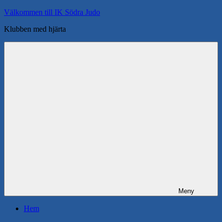
Hoppa
Välkommen till IK Södra Judo
till
Klubben med hjärta
innehåll
Meny
Hem