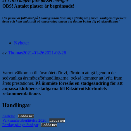
kl 17:00 dagen före passet
inträffar.
OBS! Antalet platser är begränsade!
Om passet är fullbokat på bokningssidan finns inga ytterligare platser. Vänligen respektera
detta och kom endast till träningsanläggningen om du har bokat dig på aktuellt pass!
Nyheter
av
Thomas
2021-01-26
2021-02-26
Varmt välkomna till årsmötet där vi, förutom att gå igenom de
sedvanliga årsmötesförhandlingarna, också kommer att lyfta fram
årets prestationer.
På årsmöte föreslås en stadgeändring för att
anpassa klubbens stadgarna till Riksidrottsförbudets
rekommendationer.
Handlingar
Kallelse
Ladda ner
Verksamhetsberättelse 2020
Ladda ner
Förslag på nya Stadgar
Ladda ner