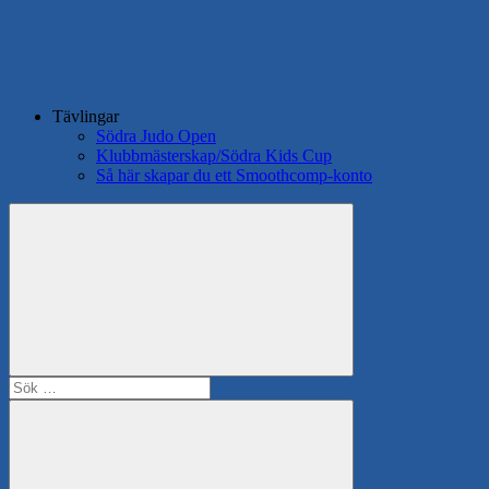
Tävlingar
Södra Judo Open
Klubbmästerskap/Södra Kids Cup
Så här skapar du ett Smoothcomp-konto
Search
Sök
efter: