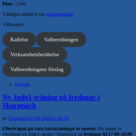
Plats
: 13:00
Vänligen anmäl er via
bokningssidan
Välkomna!
Kallelse
Valberedningen
Verksamhetsberättelse
Valberedningens förslag
Nyheter
Ny Judo1-träning på fredagar i
Skarpnäck
av
Thomas
2021-09-28
2021-09-28
Efterfrågan på våra barnträningar är enorm
! Nu startar vi
ytterligare en Judo1-grupp i Skarpnäck på
fredagar kl 17:00-18:00
.