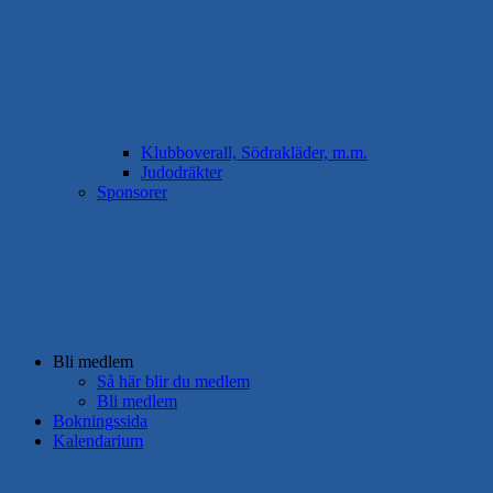
Klubboverall, Södrakläder, m.m.
Judodräkter
Sponsorer
Bli medlem
Så här blir du medlem
Bli medlem
Bokningssida
Kalendarium