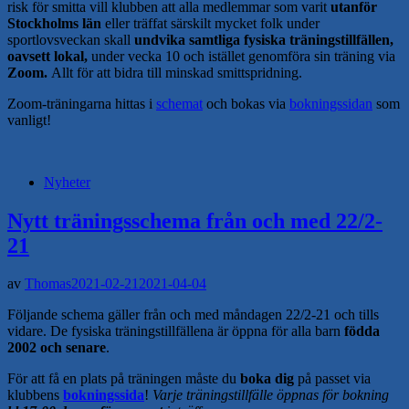
risk för smitta vill klubben att alla medlemmar som varit
utanför
Stockholms län
eller träffat särskilt mycket folk under
sportlovsveckan skall
undvika samtliga fysiska träningstillfällen,
oavsett lokal,
under vecka 10 och istället genomföra sin träning via
Zoom.
Allt för att bidra till minskad smittspridning.
Zoom-träningarna hittas i
schemat
och bokas via
bokningssidan
som
vanligt!
Nyheter
Nytt träningsschema från och med 22/2-
21
av
Thomas
2021-02-21
2021-04-04
Följande schema gäller från och med måndagen 22/2-21 och tills
vidare. De fysiska träningstillfällena är öppna för alla barn
födda
2002 och senare
.
För att få en plats på träningen måste du
boka dig
på passet via
klubbens
bokningssida
!
Varje träningstillfälle öppnas för bokning