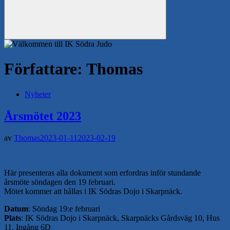
Sök
Författare:
Thomas
Nyheter
Årsmötet 2023
av
Thomas
2023-01-11
2023-02-19
Här presenteras alla dokument som erfordras inför stundande
årsmöte söndagen den 19 februari.
Mötet kommer att hållas i IK Södras Dojo i Skarpnäck.
Datum
: Söndag 19:e februari
Plats
: IK Södras Dojo i Skarpnäck, Skarpnäcks Gårdsväg 10, Hus
11, Ingång 6D