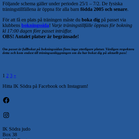
Följande schema gäller under perioden 25/1 – 7/2. De fysiska
träningstillfällena är öppna för alla barn
födda 2005 och senare
.
För att få en plats på träningen måste du
boka dig
på passet via
klubbens
bokningssida
!
Varje träningstillfälle öppnas för bokning
kl 17:00 dagen före passet inträffar.
OBS! Antalet platser är begränsade!
Om passet är fullbokat på bokningssidan finns inga ytterligare platser. Vänligen respektera
detta och kom endast till träningsanläggningen om du har bokat dig på aktuellt pass!
Sidnumrering
Nästa
1
2
3
»
inlägg
för
Hitta IK Södra på Facebook och Instagram!
inlägg
Facebook
Instagram
IK Södra judo
Box 38